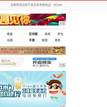
互联网违法和不良信息举报电话：962000
广告
楼盘
区块链
疾病
养生
出国
手游
网游
单机
广告