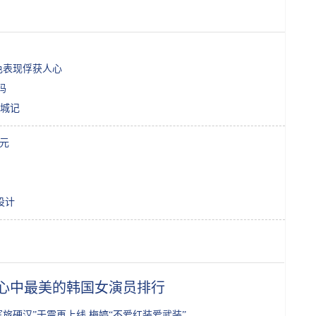
用出色表现俘获人心
吗
城记
0元
设计
心中最美的韩国女演员排行
军旅硬汉”于震再上线 梅婷“不爱红装爱武装”