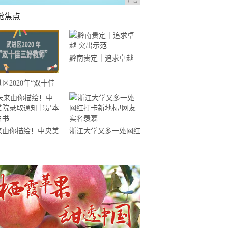
广告
觉焦点
黔南贵定｜追求卓越
突出示范
区2020年“双十佳
好教师”来了！快为
的老师点个赞吧！
来由你描绘！中央美
浙江大学又多一处网红
录取通知书是本空白
打卡新地标!网友:实名
羡慕