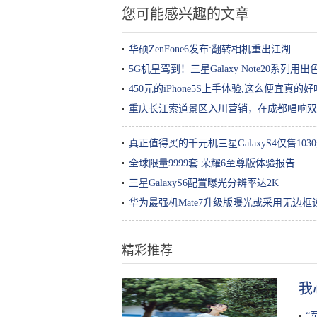
您可能感兴趣的文章
华硕ZenFone6发布:翻转相机重出江湖
5G机皇驾到！三星Galaxy Note20系列
450元的iPhone5S上手体验,这么便宜真的好
重庆长江索道景区入川营销，在成都唱响双
真正值得买的千元机三星GalaxyS4仅售103
全球限量9999套 荣耀6至尊版体验报告
三星GalaxyS6配置曝光分辨率达2K
华为最强机Mate7升级版曝光或采用无边框
精彩推荐
我
“