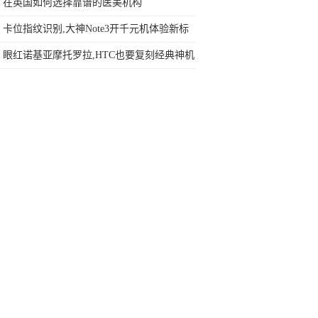
在英国如何选择靠谱的医美机构
卡位指纹识别,大神Note3开千元机体验新标
准
眼红诺基亚摩托罗拉,HTC也要复刻经典神机