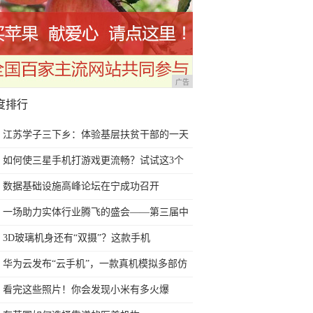
广告
度排行
江苏学子三下乡：体验基层扶贫干部的一天
如何使三星手机打游戏更流畅？试试这3个
小技巧
数据基础设施高峰论坛在宁成功召开
一场助力实体行业腾飞的盛会——第三届中
国影商大会9.3
3D玻璃机身还有“双摄”？这款手机
4GB+64GB售价不足600！
华为云发布“云手机”，一款真机模拟多部仿
真手机
看完这些照片！你会发现小米有多火爆