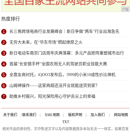
广告
热度排行
1
长三角跨境电商行业发展峰会｜新日争做“两车”行业出海急先
锋！
2
无穷大未来，在“华东市场”燃起燎原之火
3
新日电动车南京门店周年庆典落幕：多元产品矩阵重塑城市出行
新体验
4
首届“长安猎手杯”全国农用无人机驾驶员职业技能大赛
5
全靠友商衬托，iQOO3发布后，3999的小米10成性价比神机
6
山姆神操作——这家商超还没开业就能送货到家？
7
助推乡村振兴，阳光保险用心守护舌尖上的幸福
关于我们
|
联系我们
|
XML地图
|
版权声明
|
加入我们
|
网站地图
TXT
相关作品的原创性、文中陈述文字以及内容数据庞杂本站无法一一核实，如果您发