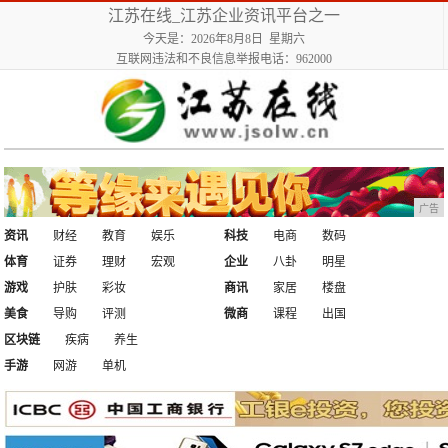
江苏在线_江苏企业资讯平台之一
今天是：2026年8月8日 星期六
互联网违法和不良信息举报电话：962000
广告
资讯
财经
教育
娱乐
科技
电商
数码
体育
证券
理财
宏观
企业
八卦
明星
游戏
护肤
彩妆
商讯
家居
楼盘
美食
导购
评测
微商
课程
出国
区块链
疾病
养生
手游
网游
单机