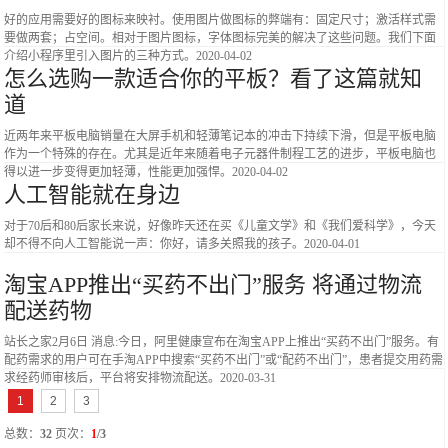
好的应用需要好的图标来映衬。使用图片做图标的弊端有：固定尺寸；激活样式需
要做两套；占空间。相对于图片图标，字体图标完美的解决了这些问题。我们下面
介绍小程序里引入图片的三种方式。
2020-04-02
怎么选购一款适合你的平板？看了这篇就知
道
近两年来平板电脑销量在大屏手机和轻薄笔记本的冲击下持续下滑，但是平板电脑
作为一个特殊的存在。尤其是近年来随着电子元器件制程工艺的进步，平板电脑也
得以进一步变得更加轻薄，性能更加强悍。
2020-04-02
人工智能就在身边
对于70后和80后家长来说，好像昨天还在买《儿童文学》和《我们爱科学》，今天
却不得不向人工智能说一声：你好，请多关照我的孩子。
2020-04-01
淘宝APP推出“买药不出门”服务 将通过物流
配送药物
站长之家2月6日 消息:今日，阿里健康宣布在淘宝APP上推出“买药不出门”服务。有
配药需求的用户可在手淘APP中搜索“买药不出门”或“配药不出门”，患者提交用药需
求经药师审核后，平台将安排物流配送。
2020-03-31
1
2
3
总数：
32
页次：
1
/3