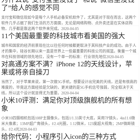
了”给人的感觉不同
​支付宝和微信现如今是每个人手机必备安机软件了，尤其是对于现在而言，这两个
软件几乎占据了我们生活的方方面面，无论是网络购物、点外卖还是在实体店购
物，几乎都是靠这两个软件来完成。
2020-04-05
11个美国最重要的科技城市看美国的强大
城市和国家的经济前景现在比以往任何时候都更取决于其科技产业的成功。由于人
才的集中，硅谷长期以来一直是世界上一些最重要的科技公司的摇篮。衡量一个城
市在科技领域的领先地位，没有一个单一的标准：行业领先地位
2020-04-05
对高通方案不满？iPhone 12的天线设计，苹
果或将亲自操刀
当然了，对于苹果来说，第一次做5G手机，想要设计出完美的天线，还是有很高的
难度的，毕竟这方面经验是欠缺的，更关键的是5G手机信号强弱，完全取决于天
线，所以这个设计就显得尤为重要。
2020-04-04
小米10评测：满足你对顶级旗舰机的所有想
象
小米10四摄相机包括108P主摄像头，包括1/1.33英寸大底，采用7P镜头，4in11.6微
米大像素；13MP超广角镜头，f/2.4光圈，1.12微米，123度超大视角；2MP微距镜
头，f/2.4光
2020-04-03
给你代码：小程序引入icon的三种方式