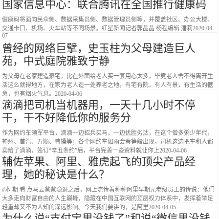
国家信息中心：联合腾讯在全国推行健康码
健康码将面向民众侧、数据采集员侧、数据管理员侧等，并覆盖社区、办公大楼、
交通卡口、机场、火车站等不同场景。红星新闻记者郭晶晶 杨程编辑 潘莉
2020-04-
07
曾经的网络巨擘，史玉柱为父母建造巨人
苑，中式庭院雅致宁静
为父母在老家建造豪宅，比在外面给老人买一套用心太多，毕竟老人舍不得离开生
活这么就得地方，在家为老人造一处养老之地，有宅有院，有人有景，有生活的惬
意，也有烟火气息。
2020-04-06
滴滴把司机当机器用，一天十几小时不停
干，干不好降低你的服务分
作为网约车领军平台，滴滴一边招兵买马，一边优胜劣汰，在这个僧多粥少年代，
神州、首汽、万顺、曹操等；各个网约车如雨会春笋般出现，司机这边把车和人都
卖给了滴滴，签订“辛丑条约”后，平台完善一些资料就让你上
2020-04-06
辅佐苹果、阿里、雅虎起飞的顶尖产品经
理，她的秘诀是什么？
#本 期 看 点马云爸爸隐退之后，网上流传着种种阿里早期元老级员工的传说：他们
大多走向财富自由的人生巅峰，隐藏在中国互联网的顶层权力体系中，发挥着举足
轻重却又不为人知的深远影响。今天我们要讲的，是阿里
2020-04-05
为什么说“支付宝里没钱了”和说“微信里没钱