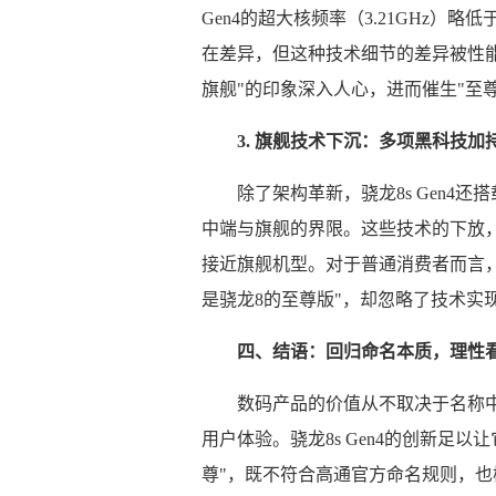
Gen4的超大核频率（3.21GHz）略低
在差异，但这种技术细节的差异被性能数
旗舰"的印象深入人心，进而催生"至
3. 旗舰技术下沉：多项黑科技加
除了架构革新，骁龙8s Gen4
中端与旗舰的界限。这些技术的下放，使
接近旗舰机型。对于普通消费者而言，
是骁龙8的至尊版"，却忽略了技术实
四、结语：回归命名本质，理性
数码产品的价值从不取决于名称中的
用户体验。骁龙8s Gen4的创新足以
尊"，既不符合高通官方命名规则，