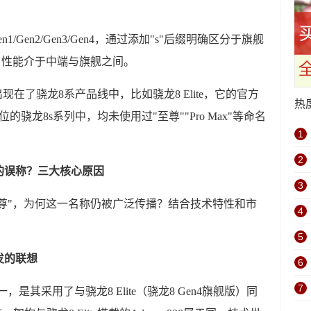
en1/Gen2/Gen3/Gen4，通过添加"s"后缀明确区分于旗舰
"，性能介于中端与旗舰之间。
现在了骁龙8系产品线中，比如骁龙8 Elite，它的官方
热
骁龙8s系列中，均未使用过"至尊""Pro Max"等命名
1
2
"的误称？三大核心原因
3
至尊"，为何这一名称仍被广泛传播？结合技术特性和市
4
5
发的联想
6
7
一，是其采用了与骁龙8 Elite（骁龙8 Gen4旗舰版）同