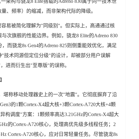
一架构与骁龙8 Elite搭载的Adreno 830属于同一技术世
数量、频率）的缩减，而非架构代际的降级。
很容易被简化理解为"同级别"。但实际上，高通通过核
舰的性能边界。例如，骁龙8 Elite的Adreno 830
骁龙8s Gen4的Adreno 825则侧重能效优化，满足
"技术同源但定位分级"的设计，却被部分用户误解
青春版"，进而衍生出"至尊版"的误称。
知
的革新，堪称移动处理器史上的一次"地震"。它彻底摒弃了沿
的1颗Cortex-X4超大核+3颗Cortex-A720大核+4颗
核异构调度"方案：1颗频率高达3.21GHz的Cortex-X4超大
Hz的Cortex-A720核心，处理高优先级多线程任务；2
2.02GHz Cortex-A720核心，应对日常轻量任务。尽管骁龙8s