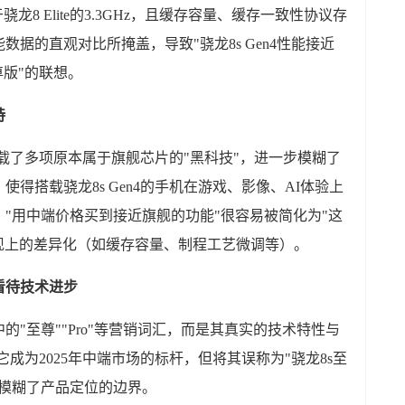
于骁龙8 Elite的3.3GHz，且缓存容量、缓存一致性协议存
据的直观对比所掩盖，导致"骁龙8s Gen4性能接近
尊版"的联想。
持
还搭载了多项原本属于旗舰芯片的"黑科技"，进一步模糊了
得搭载骁龙8s Gen4的手机在游戏、影像、AI体验上
"用中端价格买到接近旗舰的功能"很容易被简化为"这
现上的差异化（如缓存容量、制程工艺微调等）。
看待技术进步
"至尊""Pro"等营销词汇，而是其真实的技术特性与
让它成为2025年中端市场的标杆，但将其误称为"骁龙8s至
也模糊了产品定位的边界。