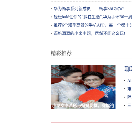
华为畅享系列新成员——畅享Z5G官宣!
轻松hold住你的“斜杠生活”,华为手环B6
推荐6个知乎高赞的手机APP，每一个都十
逼格满满的小米主题，居然还能这么玩!
精彩推荐
聊
A
难
除
三
小龙女李若彤与妈妈同框，穿旗袍
拿扇子很古典，妈妈气质也不输