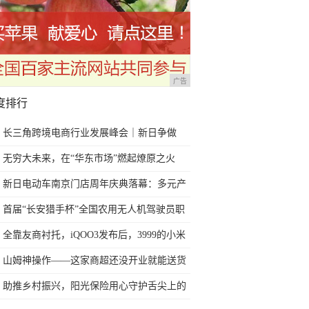
广告
度排行
长三角跨境电商行业发展峰会｜新日争做
“两车”行业出海急先锋！
无穷大未来，在“华东市场”燃起燎原之火
新日电动车南京门店周年庆典落幕：多元产
品矩阵重塑城市出行新体验
首届“长安猎手杯”全国农用无人机驾驶员职
业技能大赛
全靠友商衬托，iQOO3发布后，3999的小米
10成性价比神机
山姆神操作——这家商超还没开业就能送货
到家？
助推乡村振兴，阳光保险用心守护舌尖上的