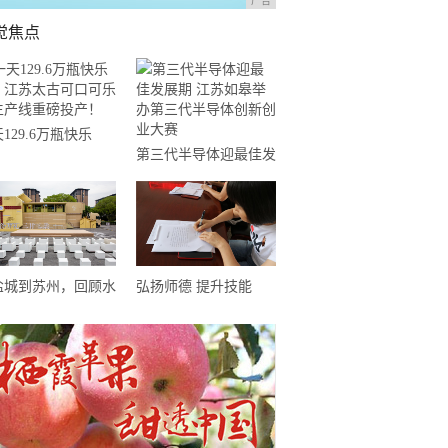
广告
觉焦点
129.6万瓶快乐
第三代半导体迎最佳发
，江苏太古可口可乐
展期 江苏如皋举办第
生产线重磅投产！
三代半导体创新创业大
赛
盐城到苏州，回顾水
弘扬师德 提升技能
坊井礼的“爆红”之路
——彭山特校教师开展
师德师风建设系列活动