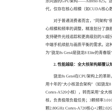
宗同源的GPU架构——Adreno 825。这
代，仅存在核心规模（如CUDA核心
对于普通消费者而言，"同架构"
心规模和频率的调整，精准划分了旗舰与次旗
支持硬件光线追踪和更高级别的AI超分，而
中端手机续航与画质平衡的需求。这种
为"骁龙8s Gen4是骁龙8 Elite的
2. 性能越级：全大核架构颠覆认
骁龙8s Gen4在CPU架构上
用十年的"大小核混合架构"（如骁龙8 Gen3
Cortex-A520小核），转而采用"全大
核，负责极限负载任务；3颗频率3.01G
颗2.80GHz Cortex-A720核心+2颗