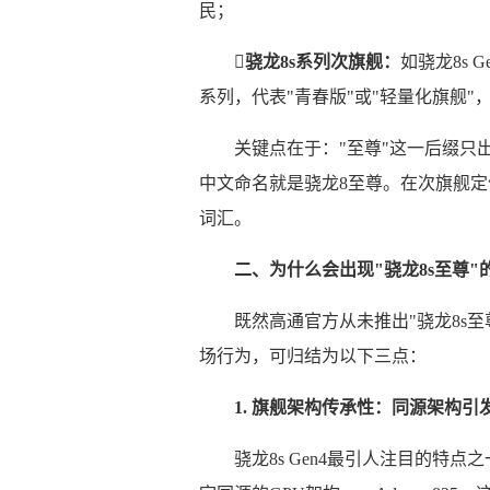
民；

骁龙8s系列次旗舰：
如骁龙8s G
系列，代表"青春版"或"轻量化旗舰
关键点在于："至尊"这一后缀只出
中文命名就是骁龙8至尊。在次旗舰定位的
词汇。
二、为什么会出现"骁龙8s至尊
既然高通官方从未推出"骁龙8s
场行为，可归结为以下三点：
1. 旗舰架构传承性：同源架构引
骁龙8s Gen4最引人注目的特点之