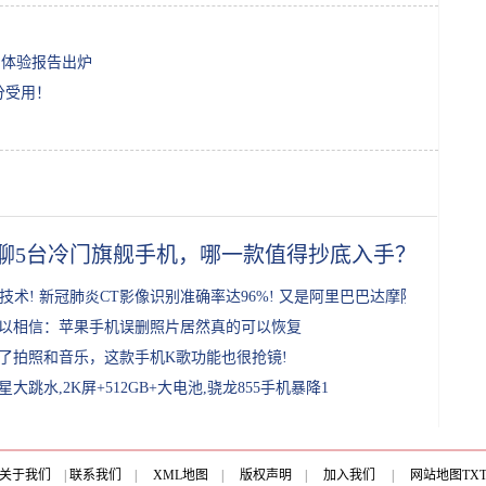
一周体验报告出炉
分受用！
聊5台冷门旗舰手机，哪一款值得抄底入手？
I技术! 新冠肺炎CT影像识别准确率达96%! 又是阿里巴巴达摩院
以相信：苹果手机误删照片居然真的可以恢复
了拍照和音乐，这款手机K歌功能也很抢镜!
星大跳水,2K屏+512GB+大电池,骁龙855手机暴降1
关于我们
|
联系我们
|
XML地图
|
版权声明
|
加入我们
|
网站地图
TX