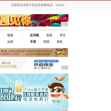
互联网违法和不良信息举报电话：962000
广告
楼盘
区块链
疾病
养生
出国
手游
网游
单机
广告