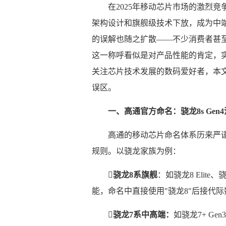
在2025年移动芯片市场的激烈竞争
架构设计和旗舰级技术下放，成为中
的误解也随之扩散——不少消费者甚至部分数
这一称呼看似是对产品性能的肯定，
关注芯片技术发展的数码爱好者，本
误区。
一、高通官方命名：骁龙8s Gen
高通的移动芯片命名体系历来严
规则。以骁龙家族为例：

骁龙8系旗舰
：如骁龙8 Elite
能，命名中直接使用"骁龙8"后接代际数字

骁龙7系中高端：
如骁龙7+ G