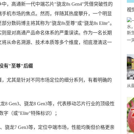
中，高通新一代中端芯片"骁龙8s Gen4"凭借突破性的
视
端手机市场的焦点。然而，伴随其热度攀升，一个明显
码博主将其称为"骁龙8s至尊"或"骁龙8s Elite"。
实则是对高通产品命名体系的严重误读。作为一名长期
一天
文将从命名溯源、技术本质等多个维度，彻底澄清这一
水
新
4没有"至尊"后缀
谨，尤其是针对不同市场定位的细分系列，有着明确的
从
井
、骁龙8 Gen3、骁龙8 Gen3等，代表移动芯片行业的顶级性
（或"Elite"特殊标识）；
en3、骁龙7 Gen3等，定位中端市场，性能均衡但价格更亲