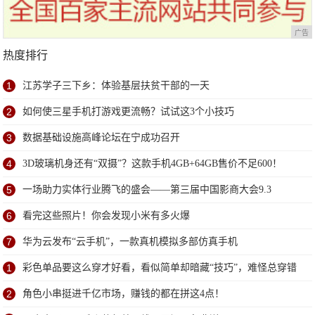
广告
热度排行
1
江苏学子三下乡：体验基层扶贫干部的一天
2
如何使三星手机打游戏更流畅？试试这3个小技巧
3
数据基础设施高峰论坛在宁成功召开
4
3D玻璃机身还有“双摄”？这款手机4GB+64GB售价不足600！
5
一场助力实体行业腾飞的盛会——第三届中国影商大会9.3
6
看完这些照片！你会发现小米有多火爆
7
华为云发布“云手机”，一款真机模拟多部仿真手机
1
彩色单品要这么穿才好看，看似简单却暗藏“技巧”，难怪总穿错
2
角色小串挺进千亿市场，赚钱的都在拼这4点！