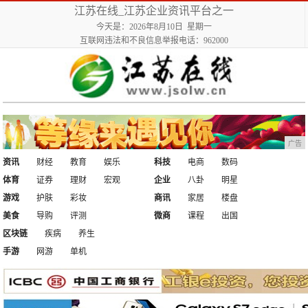
江苏在线_江苏企业资讯平台之一
今天是：2026年8月10日 星期一
互联网违法和不良信息举报电话：962000
广告
资讯
财经
教育
娱乐
科技
电商
数码
体育
证券
理财
宏观
企业
八卦
明星
游戏
护肤
彩妆
商讯
家居
楼盘
美食
导购
评测
微商
课程
出国
区块链
疾病
养生
手游
网游
单机