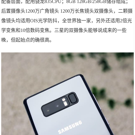
配备层面，配用骁龙835CPU；8GB 128GB/258GB储存组成；
后置摄像头1200万广角镜头 1200万长焦镜头双摄像头，二颗摄
像镜头均适用OIS光学防抖，全世界独一家，另外还适用2倍光
学变焦和10倍数码变焦。三星的双摄像头能够说成来的一些
晚，但起始点的确很高。