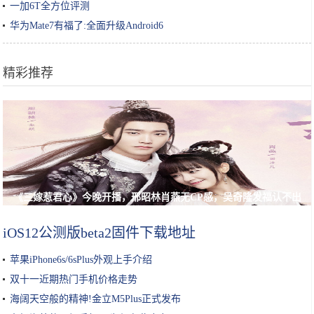
一加6T全方位评测
华为Mate7有福了:全面升级Android6
精彩推荐
《三嫁惹君心》今晚开播，邢昭林肖燕无CP感，吴奇隆发福认不出
iOS12公测版beta2固件下载地址
苹果iPhone6s/6sPlus外观上手介绍
双十一近期热门手机价格走势
海阔天空般的精神!金立M5Plus正式发布