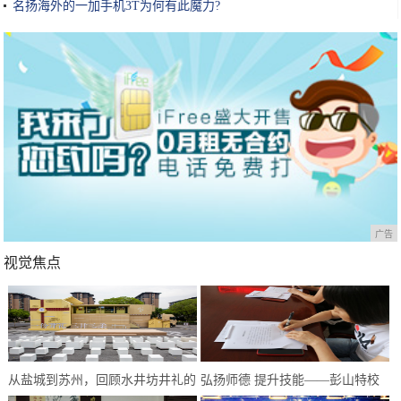
名扬海外的一加手机3T为何有此魔力?
广告
视觉焦点
从盐城到苏州，回顾水井坊井礼的
弘扬师德 提升技能——彭山特校