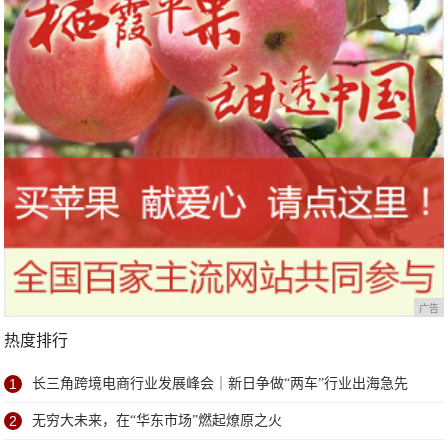
广告
热度排行
1
长三角跨境电商行业发展峰会｜新日争做“两车”行业出海急先
锋！
2
无穷大未来，在“华东市场”燃起燎原之火