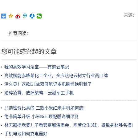
来源：
推荐阅读：
您可能感兴趣的文章
我的高效学习法宝——有道云笔记
高效赋能赤峰某化工企业，全应热电云树立行业高口碑
活久见！这款E Ink双屏笔记本电脑惊艳到我了
踏碎凌霄、放肆桀骜---云狐军工手机
只选性价比高的 三款小米红米手机如何选!
绝非简单升级 小米Note顶配版详细评测
林志颖携老婆儿子看郭富城演唱会，陈若仪生3娃，紧致身材胜名模!
手机电池如何充电最好