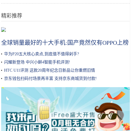
精彩推荐
「美丽中国•网络媒体生态文明行」江西打造生态休闲“慢生活”许你一段
柔软时光
全球销量最好的十大手机:国产竟然仅有OPPO上榜
华为P20五大核心卖点,到底值不值得剁手?
闪耀新登场 中兴小鲜4智能手机评测!
HTC U11评测 这款20周年纪念日新品让你重燃旧情
京东钱包扫码付场景再丰富 支持京东商城货到付款!