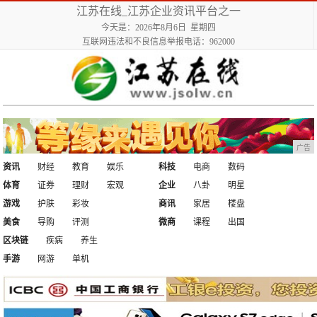
江苏在线_江苏企业资讯平台之一
今天是：2026年8月6日 星期四
互联网违法和不良信息举报电话：962000
广告
资讯
财经
教育
娱乐
科技
电商
数码
体育
证券
理财
宏观
企业
八卦
明星
游戏
护肤
彩妆
商讯
家居
楼盘
美食
导购
评测
微商
课程
出国
区块链
疾病
养生
手游
网游
单机