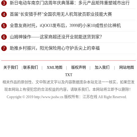
3
新日电动车南京门店周年庆典落幕：多元产品矩阵重塑城市出行
新体验
4
首届“长安猎手杯”全国农用无人机驾驶员职业技能大赛
5
全靠友商衬托，iQOO3发布后，3999的小米10成性价比神机
6
山姆神操作——这家商超还没开业就能送货到家？
7
助推乡村振兴，阳光保险用心守护舌尖上的幸福
关于我们
|
联系我们
|
XML地图
|
版权声明
|
加入我们
|
网站地图
TXT
相关作品的原创性、文中陈述文字以及内容数据庞杂本站无法一一核实，如果您发
现本网站上有侵犯您的合法权益的内容，请联系我们，本网站将立即予以删除！
Copyright © 2019 http://www.jsolw.cn 版权所有：江苏在线 All Right Reserved.