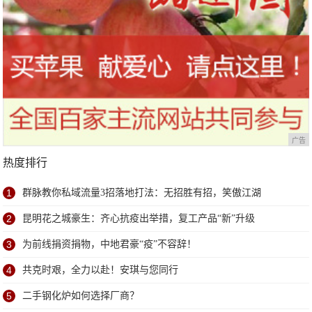
广告
热度排行
1
群脉教你私域流量3招落地打法：无招胜有招，笑傲江湖
2
昆明花之城豪生：齐心抗疫出举措，复工产品“新”升级
3
为前线捐资捐物，中地君豪“疫”不容辞！
4
共克时艰，全力以赴！安琪与您同行
5
二手钢化炉如何选择厂商？