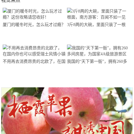
视觉焦点
厦门的暖冬时光，怎么玩才过瘾？
3斤8两的大碗，里面只装了一根
这份攻略请您收好！
面，南方游客：百闻不如一见
不用再去消费昂贵的北欧了，在国
我国的“天下第一衙”，拥有260多
内你也可以感受瑞士风情小镇
间房屋，为国家4A级旅游景区