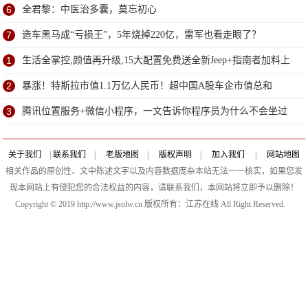
6
全君黎：中医治多囊，莫忘初心
7
造车黑马成“亏损王”，5年烧掉220亿，雷军也看走眼了？
1
生活全掌控,颜值再升级,15大配置免费送全新Jeep+指南者加料上
市
2
暴涨！特斯拉市值1.1万亿人民币！超中国A股车企市值总和
3
腾讯位置服务+微信小程序，一文告诉你程序员为什么不会坐过
站
关于我们
|
联系我们
|
老版地图
|
版权声明
|
加入我们
|
网站地图
相关作品的原创性、文中陈述文字以及内容数据庞杂本站无法一一核实，如果您发
现本网站上有侵犯您的合法权益的内容，请联系我们，本网站将立即予以删除！
Copyright © 2019 http://www.jsolw.cn 版权所有：江苏在线 All Right Reserved.