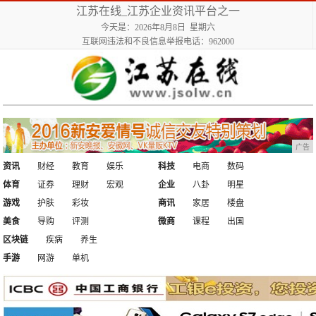
江苏在线_江苏企业资讯平台之一
今天是：2026年8月8日 星期六
互联网违法和不良信息举报电话：962000
广告
资讯
财经
教育
娱乐
科技
电商
数码
体育
证券
理财
宏观
企业
八卦
明星
游戏
护肤
彩妆
商讯
家居
楼盘
美食
导购
评测
微商
课程
出国
区块链
疾病
养生
手游
网游
单机