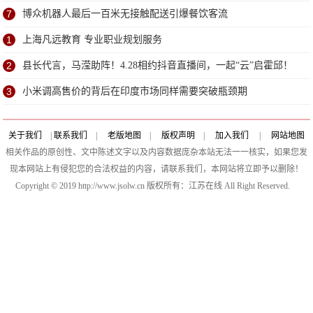
7
博众机器人最后一百米无接触配送引爆餐饮客流
1
上海凡远教育 专业职业规划服务
2
县长代言，马滢助阵！4.28相约抖音直播间，一起“云”启霍邱！
3
小米调高售价的背后在印度市场同样需要突破瓶颈期
关于我们
|
联系我们
|
老版地图
|
版权声明
|
加入我们
|
网站地图
相关作品的原创性、文中陈述文字以及内容数据庞杂本站无法一一核实，如果您发
现本网站上有侵犯您的合法权益的内容，请联系我们，本网站将立即予以删除！
Copyright © 2019 http://www.jsolw.cn 版权所有：江苏在线 All Right Reserved.