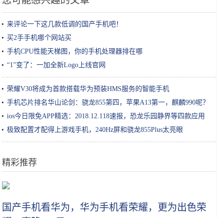
您可能感兴趣的文章
来评论一下这几款低调的国产手机吧！
买2手手机哪个网站买
手机CPU性能天梯图，你的手机处理器排在哪
“1”变了：一加全新Logo上线官网
荣耀V30将成为首款搭载华为预装HMS服务的智能手机
手机芯片排名华山论剑：骁龙855第四，苹果A13第一，麒麟990呢？
ios今日限免APP精选：2018.12.118速报，恐龙乐园静界等四款应用
极致配置才配得上游戏手机，240Hz屏和骁龙855Plus太亮眼
精彩推荐
亚洲最大的寺庙在中国，耗资1.5亿门票仅要40，还能免费坐观光车
国产手机看华为，华为手机看荣耀，更为出色荣