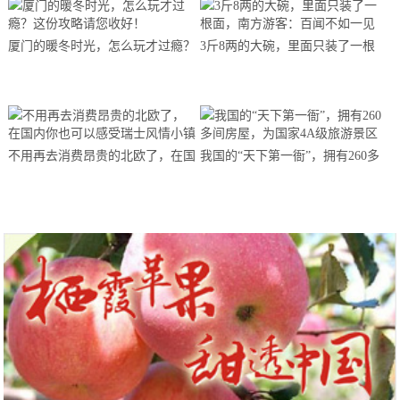
厦门的暖冬时光，怎么玩才过瘾？
3斤8两的大碗，里面只装了一根
这份攻略请您收好！
面，南方游客：百闻不如一见
不用再去消费昂贵的北欧了，在国
我国的“天下第一衙”，拥有260多
内你也可以感受瑞士风情小镇
间房屋，为国家4A级旅游景区