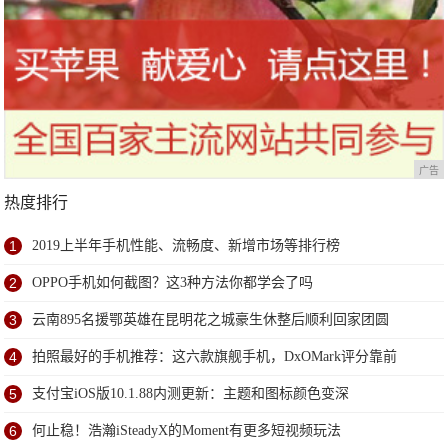
广告
热度排行
1
2019上半年手机性能、流畅度、新增市场等排行榜
2
OPPO手机如何截图？这3种方法你都学会了吗
3
云南895名援鄂英雄在昆明花之城豪生休整后顺利回家团圆
4
拍照最好的手机推荐：这六款旗舰手机，DxOMark评分靠前
5
支付宝iOS版10.1.88内测更新：主题和图标颜色变深
6
何止稳！浩瀚iSteadyX的Moment有更多短视频玩法