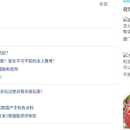
来源：
视
厦
玩
手机好？
您
密！家长不可不知的全人教育！
威胁和危险
不
！
欧
感
，全玩过绝对骨灰级玩家！
头，这款国产手机有点料
红米2增强版测评体验