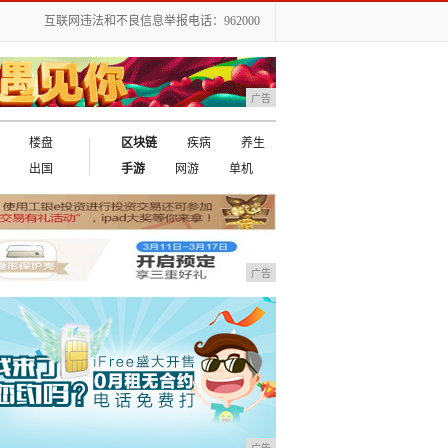
互联网违法和不良信息举报电话：962000
广告
楼盘
区块链
疾病
养生
出国
手游
网游
单机
广告