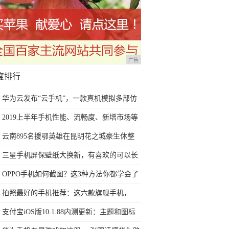
评测
广告
度排行
华为云发布“云手机”，一款真机模拟多部仿
真手机
2019上半年手机性能、流畅度、新增市场等
排行榜
云南895名援鄂英雄在昆明花之城豪生休整
后顺利回家团圆
三星手机屏保壁纸大换新，有喜欢的可以长
按保存，不谢
OPPO手机如何截图？这3种方法你都学会了
吗
拍照最好的手机推荐：这六款旗舰手机，
DxOMark评分靠前
支付宝iOS版10.1.88内测更新：主题和图标