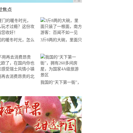
广告
觉焦点
门的暖冬时光，怎么
3斤8两的大碗，里面只
才过瘾？这份攻略请
装了一根面，南方游
收好！
客：百闻不如一见
用再去消费昂贵的北
我国的“天下第一衙”，
了，在国内你也可以
拥有260多间房屋，为
受瑞士风情小镇
国家4A级旅游景区