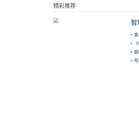
精彩推荐
智
浙江这俩5A景区距离仅300米，一个
门票卖到40，另一个却免费参观
金
《
超
号