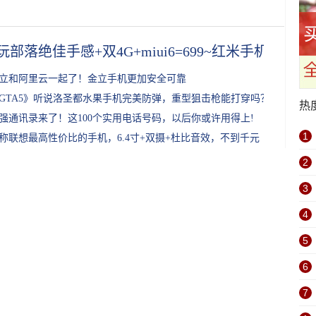
玩部落绝佳手感+双4G+miui6=699~红米手机2体验
立和阿里云一起了！金立手机更加安全可靠
GTA5》听说洛圣都水果手机完美防弹，重型狙击枪能打穿吗？
热
强通讯录来了！这100个实用电话号码，以后你或许用得上!
1
称联想最高性价比的手机，6.4寸+双摄+杜比音效，不到千元
2
3
4
5
6
7