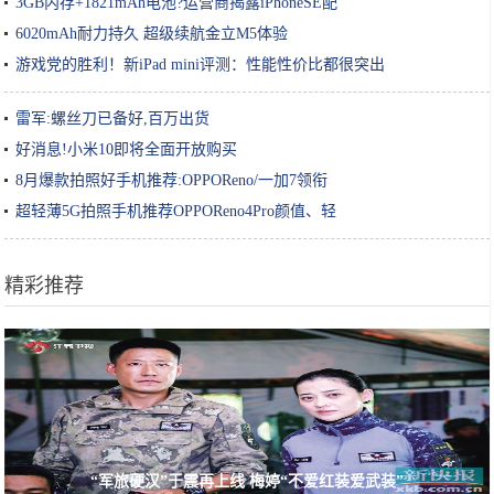
3GB内存+1821mAh电池?运营商揭露iPhoneSE配
6020mAh耐力持久 超级续航金立M5体验
游戏党的胜利！新iPad mini评测：性能性价比都很突出
雷军:螺丝刀已备好,百万出货
好消息!小米10即将全面开放购买
8月爆款拍照好手机推荐:OPPOReno/一加7领衔
超轻薄5G拍照手机推荐OPPOReno4Pro颜值、轻
精彩推荐
“军旅硬汉”于震再上线 梅婷“不爱红装爱武装”