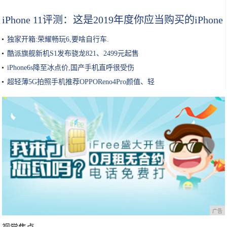
iPhone 11评测：这是2019年度你应当购买的iPhone
独家开箱:荣耀畅玩6,要啥自行车.
酷派旗舰新机S1发布骁龙821、2499元起售
iPhone6s降至冰点价,国产手机直呼很受伤
超轻薄5G拍照手机推荐OPPOReno4Pro颜值、轻
广告