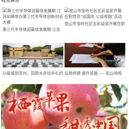
视觉焦点
昆山市宝岭社区五彩益家开展在职
第三代半导体迎最佳发展期 江苏
党员“迎国庆·公益夜跑”活动
如皋举办第三代半导体创新创业大
赛
从盐城到苏州，回顾水井坊井礼的
弘扬师德 提升技能——彭山特校
“爆红”之路
教师开展师德师风建设系列活动