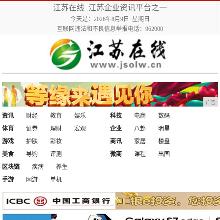
江苏在线_江苏企业资讯平台之一
今天是：2026年8月9日 星期日
互联网违法和不良信息举报电话：962000
广告
资讯
财经
教育
娱乐
科技
电商
数码
体育
证券
理财
宏观
企业
八卦
明星
游戏
护肤
彩妆
商讯
家居
楼盘
美食
导购
评测
微商
课程
出国
区块链
疾病
养生
手游
网游
单机