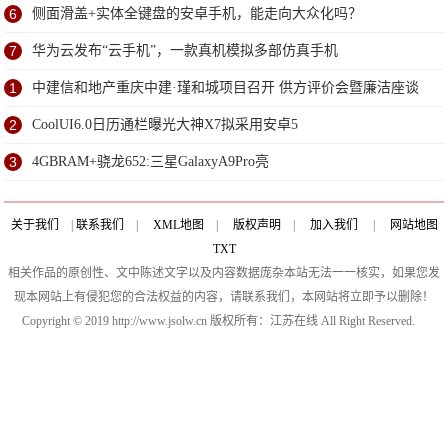
6
侧面滑盖+实体全键盘的安卓手机，能走向大众化吗？
7
华为云发布“云手机”，一款真机模拟多部仿真手机
1
中建信和地产重庆中建·瑾和城项目召开 供方评价会暨廉洁座谈
会
2
CoolUI6.0日历通栏曝光大神X7拟采用安卓5
3
4GBRAM+骁龙652:三星GalaxyA9Pro亮
关于我们
|
联系我们
|
XML地图
|
版权声明
|
加入我们
|
网站地图
TXT
相关作品的原创性、文中陈述文字以及内容数据庞杂本站无法一一核实，如果您发
现本网站上有侵犯您的合法权益的内容，请联系我们，本网站将立即予以删除！
Copyright © 2019 http://www.jsolw.cn 版权所有：江苏在线 All Right Reserved.