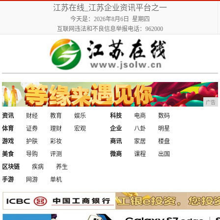
江苏在线_江苏企业资讯平台之一
今天是：2026年8月6日 星期四
互联网违法和不良信息举报电话：962000
广告
资讯
财经
教育
娱乐
科技
电商
数码
体育
证券
理财
宏观
企业
八卦
明星
游戏
护肤
彩妆
商讯
家居
楼盘
美食
导购
评测
微商
课程
出国
区块链
疾病
养生
手游
网游
单机