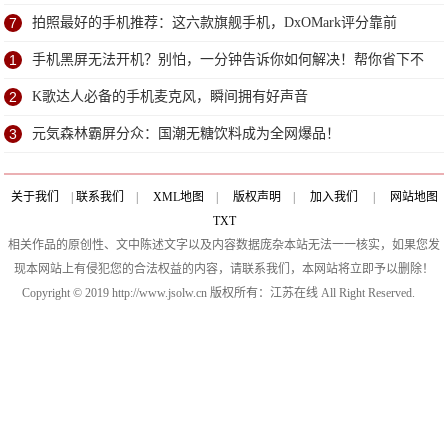
7
拍照最好的手机推荐：这六款旗舰手机，DxOMark评分靠前
1
手机黑屏无法开机？别怕，一分钟告诉你如何解决！帮你省下不
少钱
2
K歌达人必备的手机麦克风，瞬间拥有好声音
3
元気森林霸屏分众：国潮无糖饮料成为全网爆品！
关于我们
|
联系我们
|
XML地图
|
版权声明
|
加入我们
|
网站地图
TXT
相关作品的原创性、文中陈述文字以及内容数据庞杂本站无法一一核实，如果您发
现本网站上有侵犯您的合法权益的内容，请联系我们，本网站将立即予以删除！
Copyright © 2019 http://www.jsolw.cn 版权所有：江苏在线 All Right Reserved.