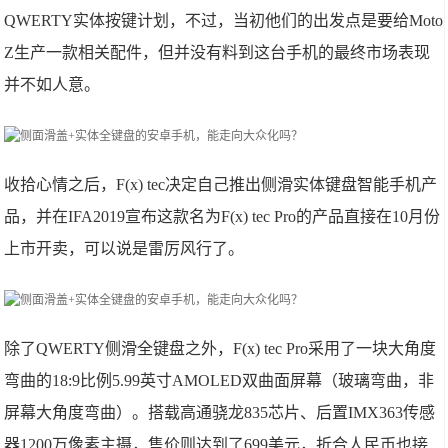
QWERTY实体按键计划，不过，当初他们的出发点是要给Moto
Z生产一款相关配件，但并没有料到这台手机的最终市场表现
并不如人意。
收拾心情之后，F(x) tec决定自己推出侧滑实体键盘智能手机产
品，并在IFA2019宣布这款名为F(x) tec Pro的产品直接在10月份
上市开卖，可以说是雷厉风行了。
除了QWERTY侧滑全键盘之外，F(x) tec Pro采用了一块大角度
弯曲的18:9比例5.99英寸AMOLED双曲面屏幕（玻璃弯曲，非
屏幕大角度弯曲）。搭载高通骁龙835芯片、后置IMX363传感
器1200万像素主摄，售价则达到了699美元，折合人民币也接