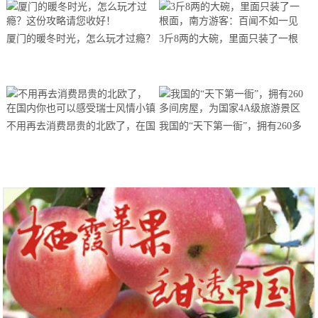
厦门的暖冬时光，怎么玩才过瘾？
3斤8两的大碗，里面只装了一根
这份攻略请您收好！
面，南方游客：百闻不如一见
不用再去消费昂贵的北欧了，在国
我国的“天下第一衙”，拥有260多
内你也可以感受瑞士风情小镇
间房屋，为国家4A级旅游景区