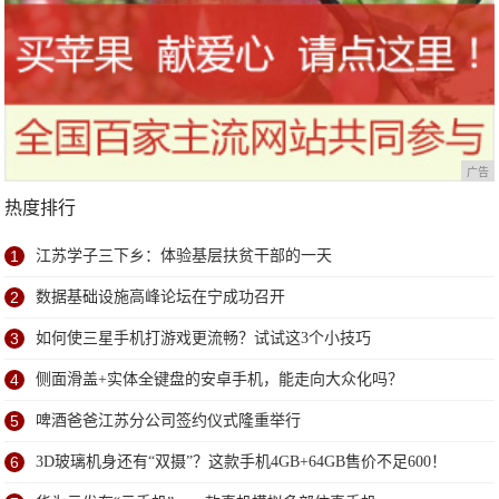
广告
热度排行
1
江苏学子三下乡：体验基层扶贫干部的一天
2
数据基础设施高峰论坛在宁成功召开
3
如何使三星手机打游戏更流畅？试试这3个小技巧
4
侧面滑盖+实体全键盘的安卓手机，能走向大众化吗？
5
啤酒爸爸江苏分公司签约仪式隆重举行
6
3D玻璃机身还有“双摄”？这款手机4GB+64GB售价不足600！