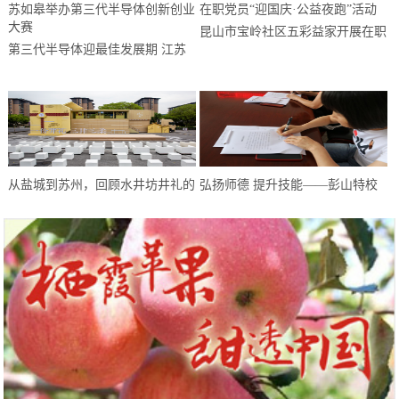
昆山市宝岭社区五彩益家开展在职
第三代半导体迎最佳发展期 江苏
党员“迎国庆·公益夜跑”活动
如皋举办第三代半导体创新创业大
赛
从盐城到苏州，回顾水井坊井礼的
弘扬师德 提升技能——彭山特校
“爆红”之路
教师开展师德师风建设系列活动