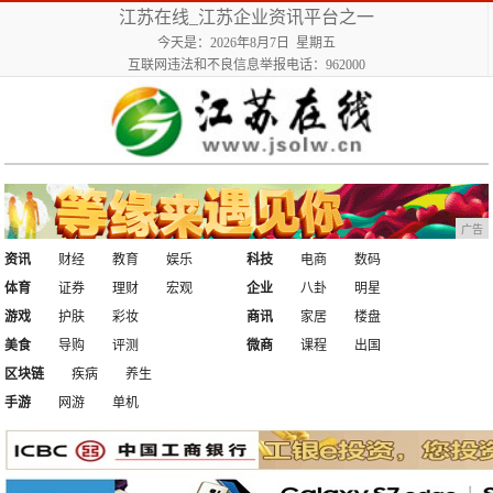
江苏在线_江苏企业资讯平台之一
今天是：2026年8月7日 星期五
互联网违法和不良信息举报电话：962000
广告
资讯
财经
教育
娱乐
科技
电商
数码
体育
证券
理财
宏观
企业
八卦
明星
游戏
护肤
彩妆
商讯
家居
楼盘
美食
导购
评测
微商
课程
出国
区块链
疾病
养生
手游
网游
单机