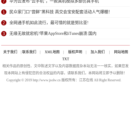
7
华为云发布“云手机”，一款真机模拟多部仿真手机
1
民众家门口“尝鲜”黑科技 高交会宝安配套活动人气爆棚！
2
全网通手机如此流行，最可惜的就是努比亚!
3
无缘无故就宕机?苹果AppStore和iTunes崩溃:国内
关于我们
|
联系我们
|
XML地图
|
版权声明
|
加入我们
|
网站地图
TXT
相关作品的原创性、文中陈述文字以及内容数据庞杂本站无法一一核实，如果您发
现本网站上有侵犯您的合法权益的内容，请联系我们，本网站将立即予以删除！
Copyright © 2019 http://www.jsolw.cn 版权所有：江苏在线 All Right Reserved.