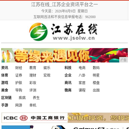
江苏在线_江苏企业资讯平台之一
今天是：2026年8月9日 星期日
互联网违法和不良信息举报电话：962000
广告
资讯
财经
教育
娱乐
科技
电商
数码
体育
证券
理财
宏观
企业
八卦
明星
游戏
护肤
彩妆
商讯
家居
楼盘
美食
导购
评测
微商
课程
出国
区块链
疾病
养生
手游
网游
单机