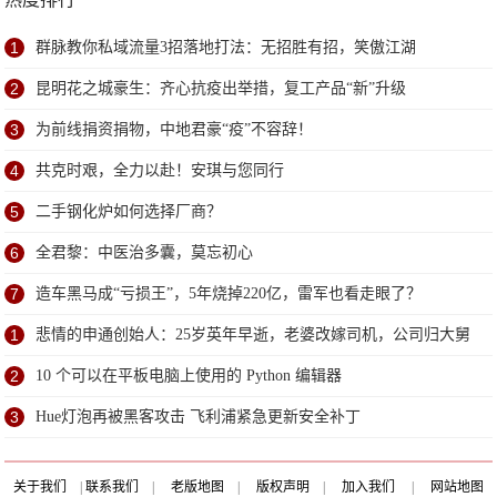
1
群脉教你私域流量3招落地打法：无招胜有招，笑傲江湖
2
昆明花之城豪生：齐心抗疫出举措，复工产品“新”升级
3
为前线捐资捐物，中地君豪“疫”不容辞！
4
共克时艰，全力以赴！安琪与您同行
5
二手钢化炉如何选择厂商？
6
全君黎：中医治多囊，莫忘初心
7
造车黑马成“亏损王”，5年烧掉220亿，雷军也看走眼了？
1
悲情的申通创始人：25岁英年早逝，老婆改嫁司机，公司归大舅
子
2
10 个可以在平板电脑上使用的 Python 编辑器
3
Hue灯泡再被黑客攻击 飞利浦紧急更新安全补丁
关于我们
|
联系我们
|
老版地图
|
版权声明
|
加入我们
|
网站地图