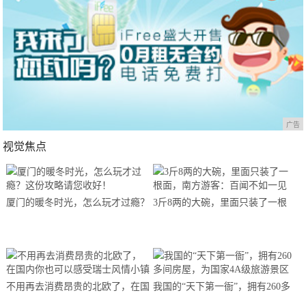
广告
视觉焦点
厦门的暖冬时光，怎么玩才过瘾？
3斤8两的大碗，里面只装了一根
这份攻略请您收好！
面，南方游客：百闻不如一见
不用再去消费昂贵的北欧了，在国
我国的“天下第一衙”，拥有260多
内你也可以感受瑞士风情小镇
间房屋，为国家4A级旅游景区