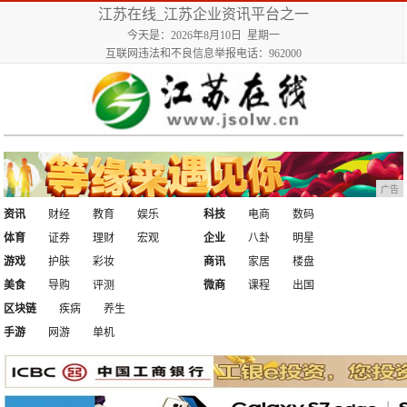
江苏在线_江苏企业资讯平台之一
今天是：2026年8月10日 星期一
互联网违法和不良信息举报电话：962000
广告
资讯
财经
教育
娱乐
科技
电商
数码
体育
证券
理财
宏观
企业
八卦
明星
游戏
护肤
彩妆
商讯
家居
楼盘
美食
导购
评测
微商
课程
出国
区块链
疾病
养生
手游
网游
单机