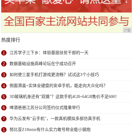
广告
热度排行
1
江苏学子三下乡：体验基层扶贫干部的一天
2
数据基础设施高峰论坛在宁成功召开
3
如何使三星手机打游戏更流畅？试试这3个小技巧
4
侧面滑盖+实体全键盘的安卓手机，能走向大众化吗？
5
3D玻璃机身还有“双摄”？这款手机4GB+64GB售价不足600！
6
啤酒爸爸江苏分公司签约仪式隆重举行
7
华为云发布“云手机”，一款真机模拟多部仿真手机
1
努比亚Z18mini有什么实力敢号称全能小钢炮