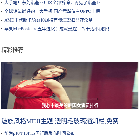
大手笔！东莞诺基亚厂区全部拆除，再见了诺基亚
全球销量最好的十大手机:国产竟然仅有OPPO上榜
AMD下代新卡Vega10规格首曝:HBM2显存杀到
苹果MacBook Pro五年进化：成就最趁手的干活小钢炮！
精彩推荐
我心中最美的韩国女演员排行
魅族风格MIUI主题,透明毛玻璃通知栏,免费
华为p10/P10Plus国行版发布时间公布