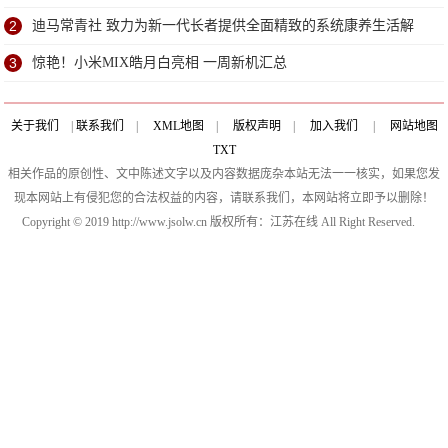
2
迪马常青社 致力为新一代长者提供全面精致的系统康养生活解
决方案
3
惊艳！小米MIX皓月白亮相 一周新机汇总
关于我们
|
联系我们
|
XML地图
|
版权声明
|
加入我们
|
网站地图
TXT
相关作品的原创性、文中陈述文字以及内容数据庞杂本站无法一一核实，如果您发
现本网站上有侵犯您的合法权益的内容，请联系我们，本网站将立即予以删除！
Copyright © 2019 http://www.jsolw.cn 版权所有：江苏在线 All Right Reserved.