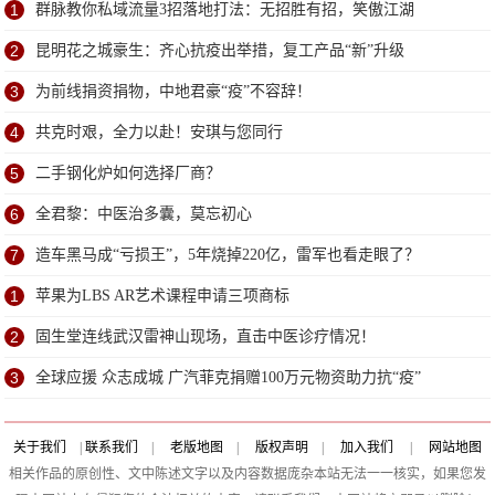
1
群脉教你私域流量3招落地打法：无招胜有招，笑傲江湖
2
昆明花之城豪生：齐心抗疫出举措，复工产品“新”升级
3
为前线捐资捐物，中地君豪“疫”不容辞！
4
共克时艰，全力以赴！安琪与您同行
5
二手钢化炉如何选择厂商？
6
全君黎：中医治多囊，莫忘初心
7
造车黑马成“亏损王”，5年烧掉220亿，雷军也看走眼了？
1
苹果为LBS AR艺术课程申请三项商标
2
固生堂连线武汉雷神山现场，直击中医诊疗情况！
3
全球应援 众志成城 广汽菲克捐赠100万元物资助力抗“疫”
关于我们
|
联系我们
|
老版地图
|
版权声明
|
加入我们
|
网站地图
相关作品的原创性、文中陈述文字以及内容数据庞杂本站无法一一核实，如果您发