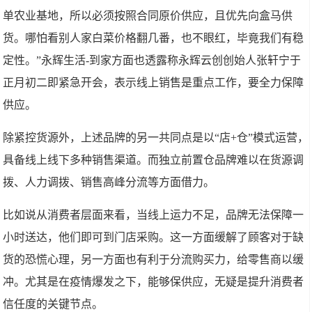
单农业基地，所以必须按照合同原价供应，且优先向盒马供
货。哪怕看别人家白菜价格翻几番，也不眼红，毕竟我们有稳
定性。”永辉生活-到家方面也透露称永辉云创创始人张轩宁于
正月初二即紧急开会，表示线上销售是重点工作，要全力保障
供应。
除紧控货源外，上述品牌的另一共同点是以“店+仓”模式运营，
具备线上线下多种销售渠道。而独立前置仓品牌难以在货源调
拨、人力调拨、销售高峰分流等方面借力。
比如说从消费者层面来看，当线上运力不足，品牌无法保障一
小时送达，他们即可到门店采购。这一方面缓解了顾客对于缺
货的恐慌心理，另一方面也有利于分流购买力，给零售商以缓
冲。尤其是在疫情爆发之下，能够保供应，无疑是提升消费者
信任度的关键节点。