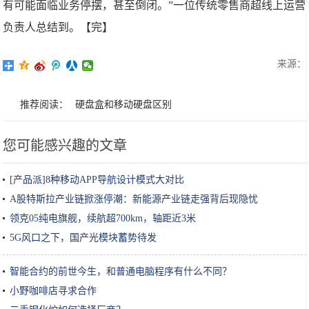
有可能面临业务停摆，甚至倒闭。”一位传统零售商超线上运营
负责人总结到。【完】
来源：
推荐阅读：
硬盘盒和移动硬盘区别
您可能感兴趣的文章
[产品派]8种移动APP导航设计模式大对比
A股特斯拉产业链掀涨停潮：新能源产业链走强背后现隐忧
领克05纯电旗舰，续航超700km，轴距近3米
5G风口之下，国产光模块蓄势待发
智能合约的前世今生，和普通电脑程序有什么不同？
小野咖啡店寻求合作