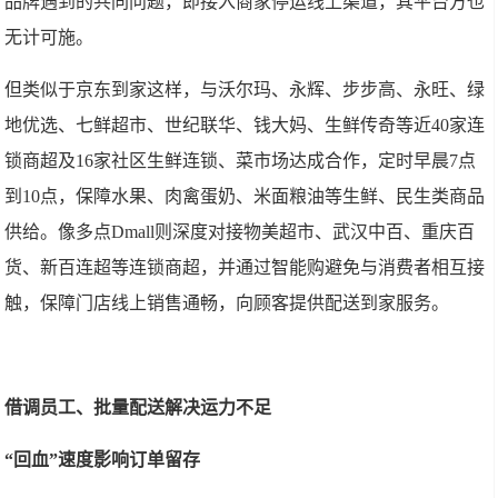
品牌遇到的共同问题，即接入商家停运线上渠道，其平台方也
无计可施。
但类似于京东到家这样，与沃尔玛、永辉、步步高、永旺、绿
地优选、七鲜超市、世纪联华、钱大妈、生鲜传奇等近40家连
锁商超及16家社区生鲜连锁、菜市场达成合作，定时早晨7点
到10点，保障水果、肉禽蛋奶、米面粮油等生鲜、民生类商品
供给。像多点Dmall则深度对接物美超市、武汉中百、重庆百
货、新百连超等连锁商超，并通过智能购避免与消费者相互接
触，保障门店线上销售通畅，向顾客提供配送到家服务。
借调员工、批量配送解决运力不足
“回血”速度影响订单留存