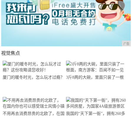
广告
视觉焦点
厦门的暖冬时光，怎么玩才过瘾？
3斤8两的大碗，里面只装了一根
这份攻略请您收好！
面，南方游客：百闻不如一见
不用再去消费昂贵的北欧了，在国
我国的“天下第一衙”，拥有260多
内你也可以感受瑞士风情小镇
间房屋，为国家4A级旅游景区