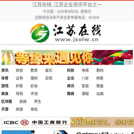
江苏在线_江苏企业资讯平台之一
今天是：2026年8月9日 星期日
互联网违法和不良信息举报电话：962000
广告
资讯
财经
教育
娱乐
科技
电商
数码
体育
证券
理财
宏观
企业
八卦
明星
游戏
护肤
彩妆
商讯
家居
楼盘
美食
导购
评测
微商
课程
出国
区块链
疾病
养生
手游
网游
单机