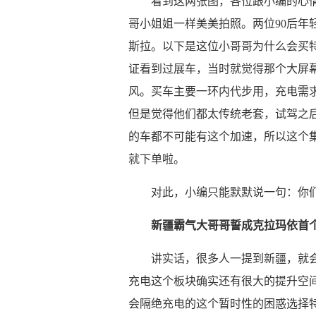
看到这两张图，各位跟小编的心
哥小姐姐一样美美拍照。两位90后年
斯拉。以下是这位小哥哥为什么会买特
证看到过展车，当时就觉得那个大屏
风。买车主要一环内代步用，充电需求
但是觉得他们都太传统老套，试驾之
的车都不可能有这个加速，所以这个
就下单啦。
对此，小编只能默默说一句：你
新疆霸气大哥哥誓成克拉玛依首个m
讲实话，很多人一提到新疆，就
充电这个板块确实还有很大的提升空
会隔绝充电的这个暂时性的困惑选择特