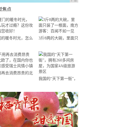
广告
觉焦点
门的暖冬时光，怎么
3斤8两的大碗，里面只
才过瘾？这份攻略请
装了一根面，南方游
收好！
客：百闻不如一见
用再去消费昂贵的北
我国的“天下第一衙”，
了，在国内你也可以
拥有260多间房屋，为
受瑞士风情小镇
国家4A级旅游景区