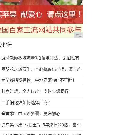
广告
度排行
群脉教你私域流量3招落地打法：无招胜有
招，笑傲江湖
昆明花之城豪生：齐心抗疫出举措，复工产
品“新”升级
为前线捐资捐物，中地君豪“疫”不容辞！
共克时艰，全力以赴！安琪与您同行
二手钢化炉如何选择厂商？
全君黎：中医治多囊，莫忘初心
造车黑马成“亏损王”，5年烧掉220亿，雷军