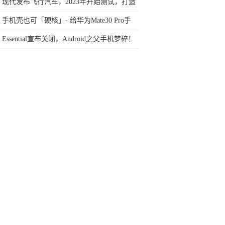
也看走眼了？
现代发布飞行汽车，2023年开始测试，打造
畅通空中交通
手机壳也可「硬核」- 给华为Mate30 Pro手
机穿上Defense外衣
Essential宣布关闭，Android之父手机梦碎！
问巨头壁垒谁能再突破？