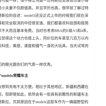
情可能一样，恨不得立马整一台特斯拉坐进去也像小哥
轻小夫妻不仅颜值高，并且学历也高，很早就了解过特
斯拉的自述：model3还没正式上市的时候我们就在深
幕和完全取消的中控很安逸，我们都喜欢科技感和极简
不大而且基本免费。当时也考虑BBA的E级A5和4系，
后觉得这个动力也很上头，同价位的车甚至几百万以内
集科技，美感，速度和骚气一身的大玩具，当天试驾完
们的眼光跟你们的气质一样优秀。
odelx荣耀车主
会想到充电不太方便。相比于其他地区，新疆和西藏在
间，但即使如此，依然会有一些具有前瞻性的新疆车主
斯拉，究其原因在于modelx这款车作为一辆越野型的