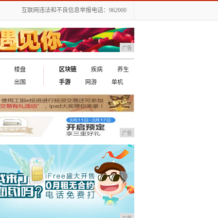
互联网违法和不良信息举报电话：962000
广告
楼盘
区块链
疾病
养生
出国
手游
网游
单机
广告