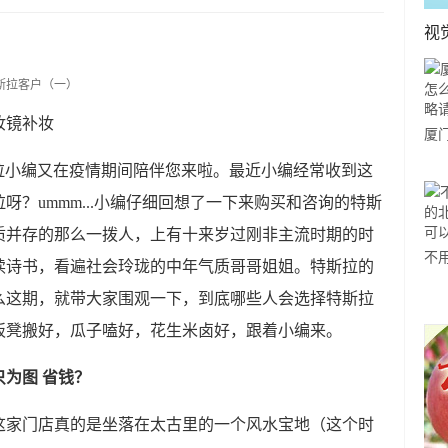
视
妆镜补妆
厦
玩
特斯拉小编又在疫情期间陪伴您来啦。最近小编经常收到这
您
？ummm...小编仔细回想了一下来购买和咨询的特斯
质并存的那么一拨人，上有十来岁过刚非主流时期的时
不
读诗书，看遍社会玲珑的中年气质哥哥姐姐。特斯拉的
欧
么这期，就带大家围观一下，到底哪些人会选择特斯拉
感
板凳搬好，瓜子嗑好，花生米卤好，跟着小编来。
只为图 省钱？
这家门店真的是坐落在太古里的一个风水宝地（这个时