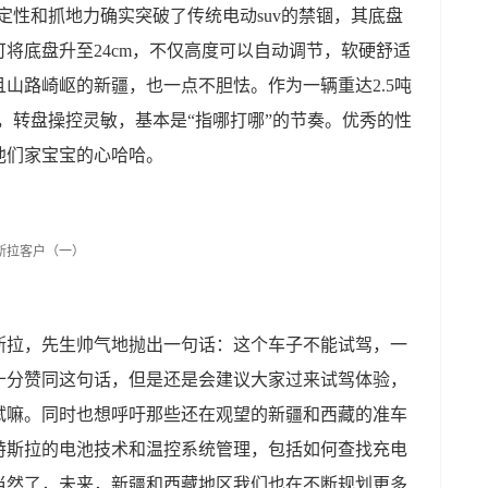
稳定性和抓地力确实突破了传统电动suv的禁锢，其底盘
将底盘升至24cm，不仅高度可以自动调节，软硬舒适
山路崎岖的新疆，也一点不胆怯。作为一辆重达2.5吨
适，转盘操控灵敏，基本是“指哪打哪”的节奏。优秀的性
他们家宝宝的心哈哈。
斯拉，先生帅气地抛出一句话：这个车子不能试驾，一
十分赞同这句话，但是还是会建议大家过来试驾体验，
试嘛。同时也想呼吁那些还在观望的新疆和西藏的准车
特斯拉的电池技术和温控系统管理，包括如何查找充电
当然了，未来，新疆和西藏地区我们也在不断规划更多