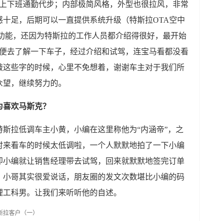
合上下班通勤代步；内部极简风格，外型也很拉风，非常
十足，后期可以一直提供系统升级（特斯拉OTA空中
的功能，还因为特斯拉的工作人员都介绍得很好，最开始
顺便去了解一下车子，经过介绍和试驾，连宝马看都没看
敲这些字的时候，心里不免想着，谢谢车主对于我们所
众望，继续努力的。
为喜欢马斯克？
斯拉低调车主小黄，小编在这里称他为“内涵帝”，之
时来看车的时候太低调啦，一个人默默地拍了一下小编
即小编就让销售经理带去试驾，回来就默默地签完订单
，小哥其实很爱说话，朋友圈的发文次数堪比小编的码
理工科男。让我们来听听他的自述。