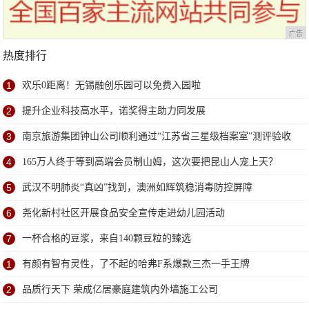
广告
热度排行
1
欢乐0距离！无锡融创乐园可以免费入园啦
2
提升企业科技高水平，诺奖得主助力同发展
3
南京旅游集团钟山公司顺利通过“江苏省三星级档案室”测评验收
4
165万人终于等到高端会员制山姆，这次要把昆山人宠上天？
5
武汉不明肺炎“真凶”找到，澳洲如辉筑稳消毒防控屏障
6
尧化新村社区开展食品安全宣传走进幼儿园活动
7
一杯合格的豆浆，来自140颗豆粒的臻选
1
有颜有智有灵性，了不起的哈弗F系爆款三杰一手王牌
2
品质行天下 荣成亿居豪庭建筑内外墙施工公司