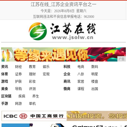
江苏在线_江苏企业资讯平台之一
今天是：2026年8月8日 星期六
互联网违法和不良信息举报电话：962000
广告
资讯
财经
教育
娱乐
科技
电商
数码
体育
证券
理财
宏观
企业
八卦
明星
游戏
护肤
彩妆
商讯
家居
楼盘
美食
导购
评测
微商
课程
出国
区块链
疾病
养生
手游
网游
单机