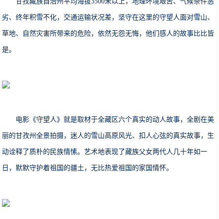
甘孜藏族自治州平均海拔3500米以上，地理环境艰苦、气候条件恶
劣、终年积雪不化，交通运输状况差，坚守在这里的守望人面对雪山、
草地、自然灾害所带来的危险，依然无怨无悔，他们感人的故事比比皆
是。
电影《守望人》就是取材于全藏区六个真实的动人故事，全剧在美
丽的甘孜州全景拍摄，迷人的雪山高原风光、扣人心弦的真实故事，生
动诠释了质朴的民族情愫。艺术地表现了藏族父女两代人几十年如一
日，默默守护着祖国的疆土，无比热爱祖国的家国情怀。