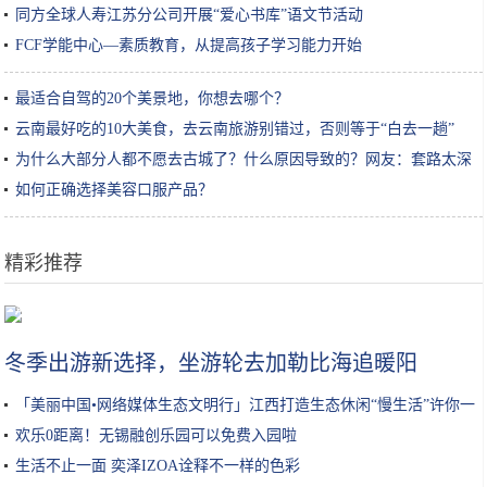
同方全球人寿江苏分公司开展“爱心书库”语文节活动
FCF学能中心—素质教育，从提高孩子学习能力开始
最适合自驾的20个美景地，你想去哪个？
云南最好吃的10大美食，去云南旅游别错过，否则等于“白去一趟”
为什么大部分人都不愿去古城了？什么原因导致的？网友：套路太深
如何正确选择美容口服产品？
精彩推荐
河南这个古镇名气不大，却是国家4A级旅游景区，免费游玩口碑很好
冬季出游新选择，坐游轮去加勒比海追暖阳
「美丽中国•网络媒体生态文明行」江西打造生态休闲“慢生活”许你一
段柔软时光
欢乐0距离！无锡融创乐园可以免费入园啦
生活不止一面 奕泽IZOA诠释不一样的色彩