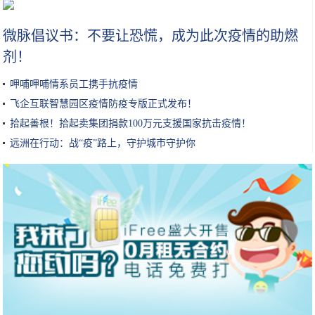
厦门的暖冬时光，怎么玩才过瘾？这份攻略请您收好！
微脉倡议书：不要让恐慌，成为此次疫情的助燃
剂！
呷哺呷哺情系员工携手抗疫情
飞企互联智慧园区疫情防疫专版正式发布！
拾起善根！拾起卖集团捐款100万元支援国家抗击疫情！
远洲在行动：战“疫”路上，守护城市守护你