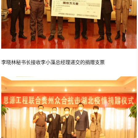
李晓林秘书长接收李小藻总经理递交的捐赠支票