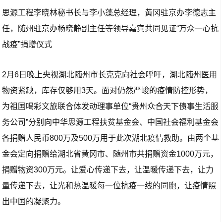
思源工程李晓林秘书长与李小藻总经理，黄冈驻京办李德志主
任，随州驻京办杨晓静副主任等领导嘉宾共同见证“万众一心抗
战疫”捐赠仪式
2月6日晚上央视湖北随州市长克克向社会呼吁，湖北随州医用
物资紧缺，库存仅够用3天。面对仍然严峻的疫情防控形势，
为祖国喝彩文旅联合体发动理事单位“贵州众合天下债事生活服
务公司”分别向中华思源工程扶贫基金会、中国社会福利基金会
各捐赠人民币800万及500万用于此次湖北疫情救助。由两个基
金会定向捐赠给湖北省黄冈市、随州市共捐赠资金1000万元，
捐赠物资300万元。让爱心传递下去，让温暖传递下去，让力
量传递下去，让光和热温暖每一位抗疫一线的同胞，让疫情照
出中国的凝聚力。