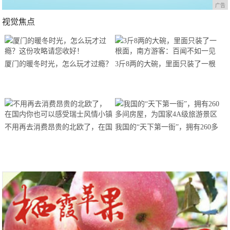
广告
视觉焦点
厦门的暖冬时光，怎么玩才过瘾？
3斤8两的大碗，里面只装了一根
这份攻略请您收好！
面，南方游客：百闻不如一见
不用再去消费昂贵的北欧了，在国
我国的“天下第一衙”，拥有260多
内你也可以感受瑞士风情小镇
间房屋，为国家4A级旅游景区