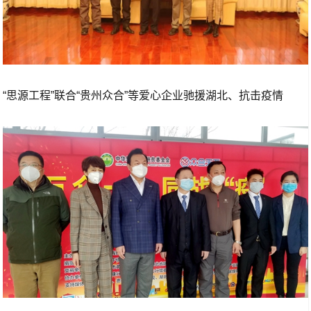
“思源工程”联合“贵州众合”等爱心企业驰援湖北、抗击疫情