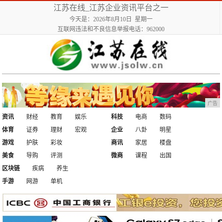
江苏在线_江苏企业资讯平台之一
今天是：2026年8月10日 星期一
互联网违法和不良信息举报电话：962000
广告
资讯
财经
教育
娱乐
科技
电商
数码
体育
证券
理财
宏观
企业
八卦
明星
游戏
护肤
彩妆
商讯
家居
楼盘
美食
导购
评测
微商
课程
出国
区块链
疾病
养生
手游
网游
单机