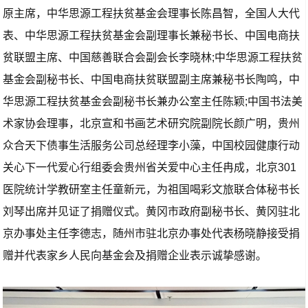
原主席，中华思源工程扶贫基金会理事长陈昌智，全国人大代
表、中华思源工程扶贫基金会副理事长兼秘书长、中国电商扶
贫联盟主席、中国慈善联合会副会长李晓林;中华思源工程扶贫
基金会副秘书长、中国电商扶贫联盟副主席兼秘书长陶鸣，中
华思源工程扶贫基金会副秘书长兼办公室主任陈颖;中国书法美
术家协会理事，北京宣和书画艺术研究院副院长颜广明，贵州
众合天下债事生活服务公司总经理李小藻，中国校园健康行动
关心下一代爱心行组委会贵州省关爱中心主任冉成，北京301
医院统计学教研室主任童新元，为祖国喝彩文旅联合体秘书长
刘琴出席并见证了捐赠仪式。黄冈市政府副秘书长、黄冈驻北
京办事处主任李德志，随州市驻北京办事处代表杨晓静接受捐
赠并代表家乡人民向基金会及捐赠企业表示诚挚感谢。