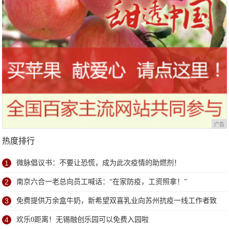
广告
热度排行
1
微脉倡议书：不要让恐慌，成为此次疫情的助燃剂！
2
南京六合一老总向员工喊话：“在家防疫，工资照拿！”
3
免费提供万余盒牛奶，新希望双喜乳业向苏州抗疫一线工作者致
敬
4
欢乐0距离！无锡融创乐园可以免费入园啦