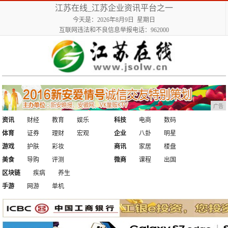
江苏在线_江苏企业资讯平台之一
今天是：2026年8月9日 星期日
互联网违法和不良信息举报电话：962000
广告
资讯
财经
教育
娱乐
科技
电商
数码
体育
证券
理财
宏观
企业
八卦
明星
游戏
护肤
彩妆
商讯
家居
楼盘
美食
导购
评测
微商
课程
出国
区块链
疾病
养生
手游
网游
单机