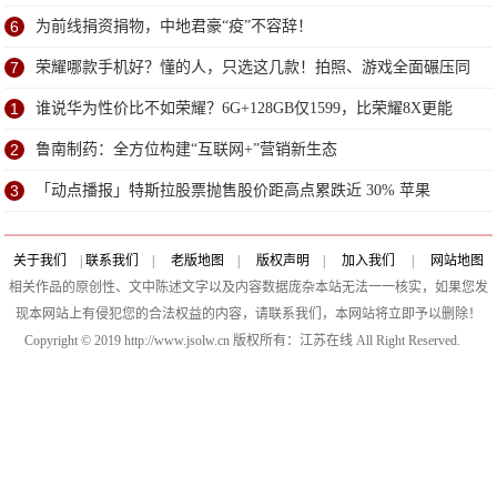
6
为前线捐资捐物，中地君豪“疫”不容辞！
7
荣耀哪款手机好？懂的人，只选这几款！拍照、游戏全面碾压同
价位
1
谁说华为性价比不如荣耀？6G+128GB仅1599，比荣耀8X更能
打！
2
鲁南制药：全方位构建“互联网+”营销新生态
3
「动点播报」特斯拉股票抛售股价距高点累跌近 30% 苹果
Powerbeats 4 耳机通过 FCC 认证
关于我们
|
联系我们
|
老版地图
|
版权声明
|
加入我们
|
网站地图
相关作品的原创性、文中陈述文字以及内容数据庞杂本站无法一一核实，如果您发
现本网站上有侵犯您的合法权益的内容，请联系我们，本网站将立即予以删除！
Copyright © 2019 http://www.jsolw.cn 版权所有：江苏在线 All Right Reserved.