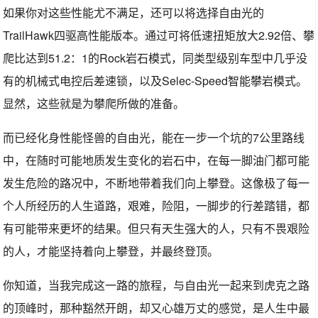
如果你对这些性能尤不满足，还可以将选择自由光的
TrailHawk四驱高性能版本。通过可将低速扭矩放大2.92倍、攀
爬比达到51.2：1的Rock岩石模式，同类型级别车型中几乎没
有的机械式电控后差速锁，以及Selec-Speed智能攀岩模式。
显然，这些就是为攀爬所做的准备。
而已经化身性能怪兽的自由光，能在一步一个坑的7公里路线
中，在随时可能地质发生变化的岩石中，在每一脚油门都可能
发生危险的路况中，不断地带着我们向上攀登。这像极了每一
个人所经历的人生道路，艰难，险阻，一脚步的行差踏错，都
有可能带来更坏的结果。但只有天生强大的人，只有不畏艰险
的人，才能坚持着向上攀登，并最终登顶。
你知道，当我完成这一路的旅程，与自由光一起来到虎克之路
的顶峰时，那种豁然开朗，却又心雄万丈的感觉，是人生中最