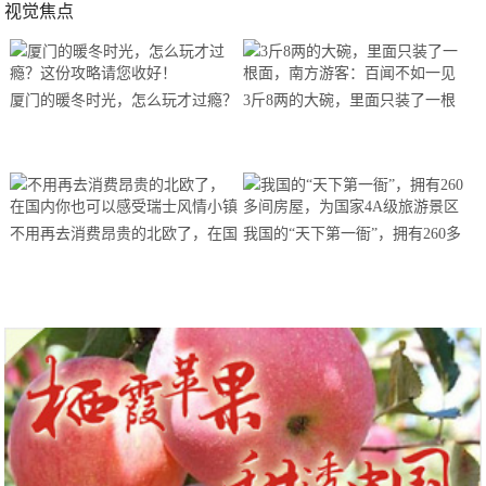
视觉焦点
厦门的暖冬时光，怎么玩才过瘾？
3斤8两的大碗，里面只装了一根
这份攻略请您收好！
面，南方游客：百闻不如一见
不用再去消费昂贵的北欧了，在国
我国的“天下第一衙”，拥有260多
内你也可以感受瑞士风情小镇
间房屋，为国家4A级旅游景区