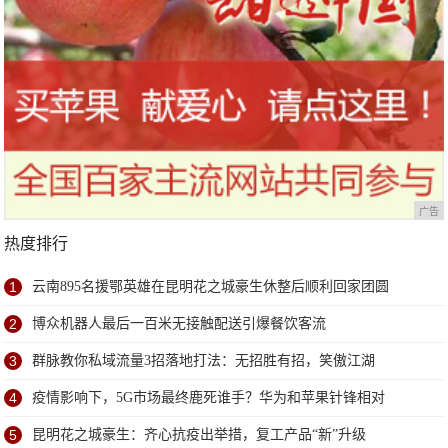
广告
热度排行
1
云南895名援鄂英雄在昆明花之城豪生休整后顺利回家团圆
2
博众机器人最后一百米无接触配送引爆餐饮客流
3
群脉教你私域流量3招落地打法：无招胜有招，笑傲江湖
4
疫情影响下，5G市场最终鹿死谁手？华为和苹果针锋相对
5
昆明花之城豪生：齐心抗疫出举措，复工产品“新”升级