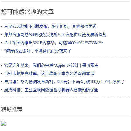
您可能感兴趣的文章
三星S20系列国行版发布，除了价格，其他都很优秀
邦邦汽服副总经理化晓东浅析2020汽配供应链发展新趋势
金士顿国内推出32GB内存条，可选3600\u002F3733MHz
“海岸线云派对”, 平潭蓝色奇妙夜来了
它是近年以来，我们心中最“Apple”的设计 | 果核观点
告别卡顿提高效率，这几款笔记本办公游戏都靠谱
早资讯：华为低调发布新机，999元；不满3月破100万！卢伟冰笑了
展湾科技：工业互联网数据驱动机器人智能预防保全
精彩推荐
中国唯一一个汉服景区，凡进入景区必须要穿汉服，网友：仿佛穿越