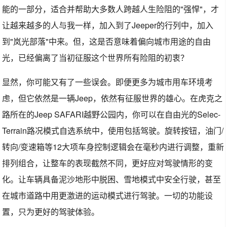
能的一部分，适合并帮助大多数人跨越人生险阻的"强悍"，才
让越来越多的人与我一样，加入到了Jeeper的行列中，加入
到"岚光部落"中来。但，这是否意味着偏向城市用途的自由
光，已经偏离了当初征服这个世界所有险阻的初衷？
显然，你可能又有了一些误会。即便更多为城市用车环境考
虑，但它依然是一辆Jeep，依然有征服世界的雄心。在虎克之
路所在的Jeep SAFARI越野公园内，你可以在自由光的Selec-
Terrain路况模式自选系统中，使用包括驾驶。旋转按钮，油门/
转向/变速箱等12大项车身控制逻辑会在毫秒内进行调整，重新
排列组合，让整车的表现截然不同，更好应对驾驶情形的变
化。让车辆具备泥沙地形中脱困、雪地模式中安全行驶，甚至
在城市道路中用更激进的运动模式进行驾驶。一切的功能设
置，只为更好的驾驶体验。