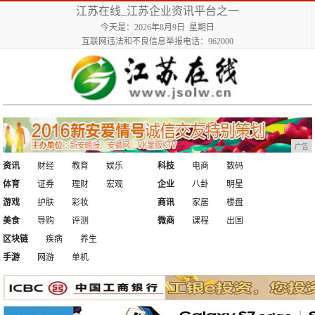
江苏在线_江苏企业资讯平台之一
今天是：2026年8月9日 星期日
互联网违法和不良信息举报电话：962000
广告
资讯
财经
教育
娱乐
科技
电商
数码
体育
证券
理财
宏观
企业
八卦
明星
游戏
护肤
彩妆
商讯
家居
楼盘
美食
导购
评测
微商
课程
出国
区块链
疾病
养生
手游
网游
单机