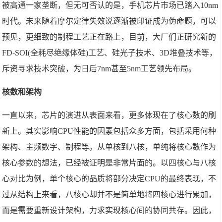
被高通一家垄断，但无可否认的是，手机芯片市场已踏入10nm
时代。未来随着摩尔定律失效说逐渐被印证成为伪命题，可以
预见，更细致的制程工艺正在路上，目前，大厂们正研究新的
FD-SOI(全耗尽绝缘体硅)工艺、硅光子技术、3D堆叠技术等，
斥资寻求技术突破，为日后7nm甚至5nm工艺领先布局。
核数和架构
一直以来，芯片的演进从表面来看，更多体现在了核心数的刷
新上。其实影响CPU性能的因素包括众多方面，包括采用何种
架构、主频数字、制程等。从单核到八核，单纯将核心数作为
核心参数的想法，已经被证明是非常片面的。以四核心与八核
心对比为例，单个核心的品质将部分决定CPU的最终表现，不
过从结构上来看，八核心却并不是简单地将四核心进行累加，
而是需要重新设计架构，力求实现核心间的协同共存。因此，