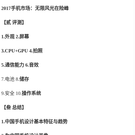
2017手机市场：无限风光在险峰
【
贰 评测
】
1.外观 2.屏幕
3.CPU+
GPU 4.拍照
5.通信能力 6.
音效
7.电池 8.
储存
9.安全 10.
操作系统
【
叁 总结
】
1.中国手机设计基本特征与趋势