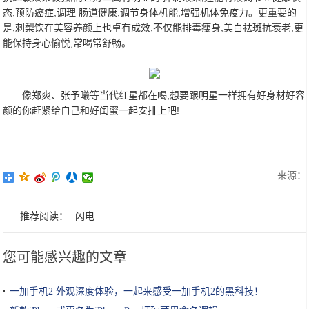
态,预防癌症,调理 肠道健康,调节身体机能,增强机体免疫力。更重要的
是,刺梨饮在美容养颜上也卓有成效,不仅能排毒瘦身,美白祛斑抗衰老,更
能保持身心愉悦,常喝常舒畅。
像郑爽、张予曦等当代红星都在喝,想要跟明星一样拥有好身材好容
颜的你赶紧给自己和好闺蜜一起安排上吧!
来源：
推荐阅读：
闪电
您可能感兴趣的文章
一加手机2 外观深度体验，一起来感受一加手机2的黑科技！