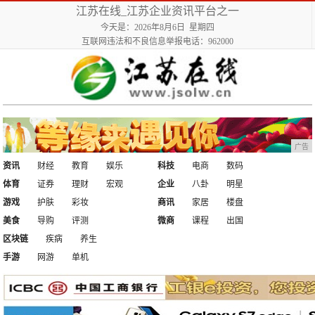
江苏在线_江苏企业资讯平台之一
今天是：2026年8月6日 星期四
互联网违法和不良信息举报电话：962000
广告
资讯
财经
教育
娱乐
科技
电商
数码
体育
证券
理财
宏观
企业
八卦
明星
游戏
护肤
彩妆
商讯
家居
楼盘
美食
导购
评测
微商
课程
出国
区块链
疾病
养生
手游
网游
单机