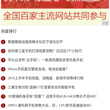
广告
热度排行
1
数据基础设施高峰论坛在宁成功召开
2
如何使三星手机打游戏更流畅？试试这3个小技巧
3
华为云发布“云手机”，一款真机模拟多部仿真手机
4
iPhone手机夏天整夜充电，电池会报废？
5
2019上半年手机性能、流畅度、新增市场等排行榜
6
三重生物识别 国美U7打造更安全的智能手机
7
3D玻璃机身还有“双摄”？这款手机4GB+64GB售价不足600！
1
OPPO 瀑布屏手机参数大全，好，CPU型号高通骁龙865