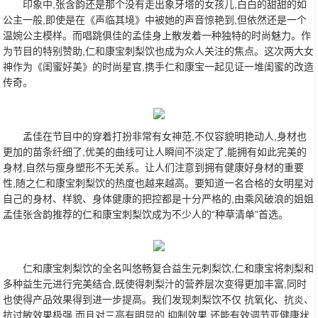
印象中,张含韵还是那个没有走出象牙塔的女孩儿,白白的甜甜的如
公主一般,即使是在《声临其境》中被她的声音惊艳到,但依然还是一个
温婉公主模样。而唱跳俱佳的孟佳身上散发着一种独特的时尚魅力。作
为节目的特别赞助,仁和康宝刺梨饮也成为众人关注的焦点。这次两大女
神作为《闺蜜好美》的时尚星官,携手仁和康宝一起见证一堆闺蜜的改造
传奇。
孟佳在节目中的穿着打扮非常有女神范,不仅容貌明艳动人,身材也
更加的苗条纤细了,优美的曲线可让人瞬间不淡定了,能拥有如此完美的
身材,自然与瘦身塑形不无关系。让人们注意到拥有健康好身材的重要
性,随之仁和康宝刺梨饮的热度也越来越高。要知道一名合格的女明星对
自己的身材、样貌、身体健康的把控都是十分严格的,由乘风破浪的姐姐
孟佳张含韵推荐的仁和康宝刺梨饮成为不少人的“种草清单”首选。
仁和康宝刺梨饮的全名叫悠畅复合益生元刺梨饮,仁和康宝将刺梨和
多种益生元进行完美结合,既使得刺梨汁的营养层次变得更加丰富,同时
也使得产品效果得到进一步提高。我们发现刺梨饮不仅 抗氧化、抗炎、
抗过敏效果极强,而且对三高有明显的 抑制效果,还能有效调节亚健康状