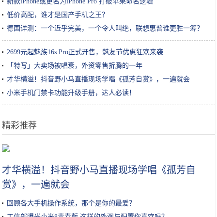
新款iPhone或更名为iPhone Pro 打破苹果命名逻辑
低价高配，谁才是国产手机之王？
德国详测：一个近乎完美，一个令人叫绝，联想惠普谁更胜一筹？
2699元起魅族16s Pro正式开售，魅友节优惠狂欢来袭
「特写」大卖场被唱衰，外资零售折腾的一年
才华横溢！抖音野小马直播现场学唱《孤芳自赏》，一遍就会
小米手机门禁卡功能升级手册，达人必读！
精彩推荐
浙江一座千年古镇 位于三江汇合处 距今已1700多年历史却鲜为人知
才华横溢！抖音野小马直播现场学唱《孤芳自
赏》，一遍就会
回顾各大手机操作系统，那个是你的最爱？
工信部曝光小米8青春版 这样的外观与配置你喜欢吗？