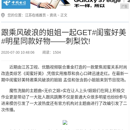
广告
您的位置：
江苏在线首页
>
资讯
> 正文
跟乘风破浪的姐姐一起GET#闺蜜好美
#明星同款好物——刺梨饮!
2020-07-30 10:48:06
阅读：1504
近期由江苏卫视、优酷视频联合重金打造的一款聚焦闺蜜关系时尚
改造类综艺《闺蜜好美》,凭借实用推荐和良心口碑迅速走红。在最新一
期中闺蜜好美特邀乘风破浪的姐姐 孟佳和张含韵小姐姐来到节目现场。
魔性洗脑的主题曲<无价之姐>实在让人上头!姐姐们在网上积极交
作业更是带动了一大批人跟风跳舞不仅是普通大众很多明星也纷纷参与
进来模仿引发了一大波热度还有官方机构对主题曲进行了改编引发了二
次传播。