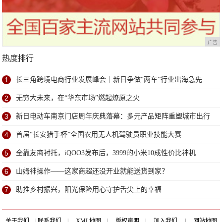
广告
热度排行
1
长三角跨境电商行业发展峰会｜新日争做“两车”行业出海急先
锋！
2
无穷大未来，在“华东市场”燃起燎原之火
3
新日电动车南京门店周年庆典落幕：多元产品矩阵重塑城市出行
新体验
4
首届“长安猎手杯”全国农用无人机驾驶员职业技能大赛
5
全靠友商衬托，iQOO3发布后，3999的小米10成性价比神机
6
山姆神操作——这家商超还没开业就能送货到家？
7
助推乡村振兴，阳光保险用心守护舌尖上的幸福
关于我们
|
联系我们
|
XML地图
|
版权声明
|
加入我们
|
网站地图