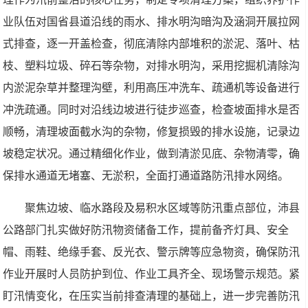
业队伍对国省县道沿线的雨水、排水明沟暗沟及涵洞开展拉网
式排查，逐一开盖检查，彻底清除内部堆积的淤泥、落叶、枯
枝、塑料垃圾、碎石等杂物，对排水明沟，采用挖掘机清除沟
内淤泥杂草并整理沟壁，利用高压冲洗车、疏通机等设备进行
冲洗疏通。同时对沿线边坡进行徒步巡查，检查坡面排水是否
顺畅，清理坡面截水沟的杂物，修复损毁的排水设施，记录边
坡稳定状况。通过精细化作业，做到清淤见底、杂物清零，确
保排水通道无堵塞、无淤积，全面打通道路防汛排水网络。
聚焦边坡、临水路段及易积水区域等防汛重点部位，沛县
公路部门扎实做好防汛物资储备工作，提前备齐灯具、安全
帽、雨鞋、绝缘手套、反光衣、警示牌等应急物资，确保防汛
作业开展时人员防护到位、作业工具齐全、现场警示规范。紧
盯汛情变化，在压实当前排查清理的基础上，进一步完善防汛