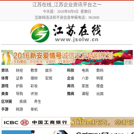
江苏在线_江苏企业资讯平台之一
今天是：2026年8月9日 星期日
互联网违法和不良信息举报电话：962000
广告
资讯
财经
教育
娱乐
科技
电商
数码
体育
证券
理财
宏观
企业
八卦
明星
游戏
护肤
彩妆
商讯
家居
楼盘
美食
导购
评测
微商
课程
出国
区块链
疾病
养生
手游
网游
单机