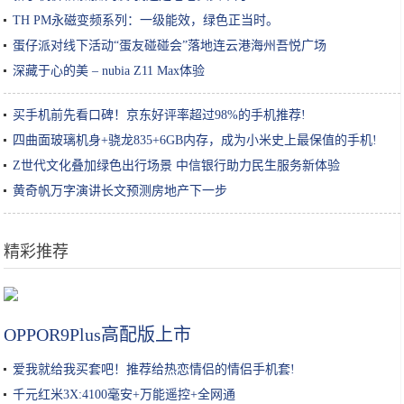
TH PM永磁变频系列：一级能效，绿色正当时。
蛋仔派对线下活动“蛋友碰碰会”落地连云港海州吾悦广场
深藏于心的美 – nubia Z11 Max体验
买手机前先看口碑！京东好评率超过98%的手机推荐!
四曲面玻璃机身+骁龙835+6GB内存，成为小米史上最保值的手机!
Z世代文化叠加绿色出行场景 中信银行助力民生服务新体验
黄奇帆万字演讲长文预测房地产下一步
精彩推荐
电子送达之张家港站，南师学子暑期实践进行时
OPPOR9Plus高配版上市
爱我就给我买套吧！推荐给热恋情侣的情侣手机套!
千元红米3X:4100毫安+万能遥控+全网通