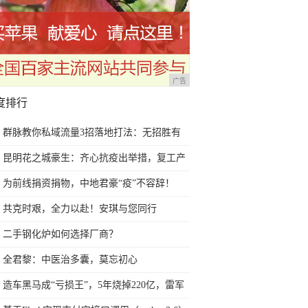
广告
度排行
群脉教你私域流量3招落地打法：无招胜有
招，笑傲江湖
昆明花之城豪生：齐心抗疫出举措，复工产
品“新”升级
为前线捐资捐物，中地君豪“疫”不容辞！
共克时艰，全力以赴！安琪与您同行
二手钢化炉如何选择厂商？
全君黎：中医治多囊，莫忘初心
造车黑马成“亏损王”，5年烧掉220亿，雷军