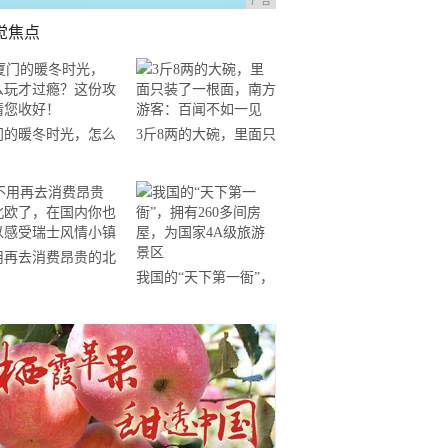
广告
觉焦点
门的暖冬时光，怎么
3斤8两的大碗，里面只
才过瘾？这份攻略请
装了一根面，南方游
收好！
客：百闻不如一见
用再去消费昂贵的北
我国的“天下第一衙”，
了，在国内你也可以
拥有260多间房屋，为
受瑞士风情小镇
国家4A级旅游景区