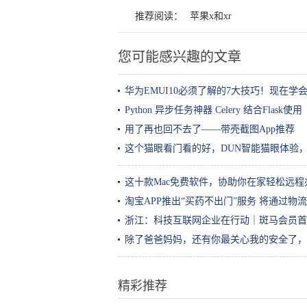
推荐阅读：
苹果x和xr
您可能感兴趣的文章
华为EMUI10必须了解的7大技巧！现在
Python 异步任务神器 Celery 结合Flask使用
用了再也回不去了——带壳截图App推荐
这个猫眼看门看的好，DUN智能猫眼体验
这十款Mac免费软件，协助你在家轻松远程
淘宝APP推出“买药不出门”服务 将通过物
浙江：科技互联网企业在行动｜斑马会员首
除了爸爸妈妈，还有你最关心我的安全了，
精彩推荐