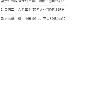
也看走眼了？
基于Flask实现支付宝接口调用（python3.6）
功夫汽车丨合资车企“转型大业”如何才能更
高效务实？这家车企做了一次有益尝试！
都是高端手机，小米10Pro、三星S20Ultra和
华为Mate30Pro，买谁？