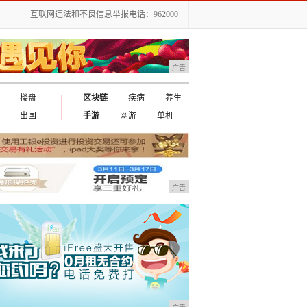
互联网违法和不良信息举报电话：962000
广告
楼盘
区块链
疾病
养生
出国
手游
网游
单机
广告