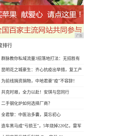
广告
度排行
群脉教你私域流量3招落地打法：无招胜有
招，笑傲江湖
昆明花之城豪生：齐心抗疫出举措，复工产
品“新”升级
为前线捐资捐物，中地君豪“疫”不容辞！
共克时艰，全力以赴！安琪与您同行
二手钢化炉如何选择厂商？
全君黎：中医治多囊，莫忘初心
造车黑马成“亏损王”，5年烧掉220亿，雷军