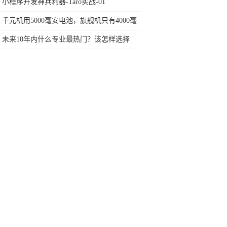
也看走眼了？
小程序开发神兵利器-Taro实战-01
千元机用5000毫安电池，旗舰机只有4000毫
安，这是为啥？
未来10年内什么专业最热门？该怎样选择