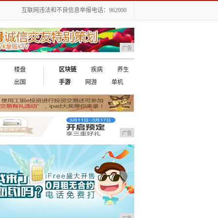
互联网违法和不良信息举报电话：962000
广告
楼盘
区块链
疾病
养生
出国
手游
网游
单机
广告