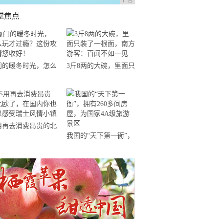
广告
觉焦点
门的暖冬时光，怎么
3斤8两的大碗，里面只
才过瘾？这份攻略请
装了一根面，南方游
收好！
客：百闻不如一见
用再去消费昂贵的北
我国的“天下第一衙”，
了，在国内你也可以
拥有260多间房屋，为
受瑞士风情小镇
国家4A级旅游景区