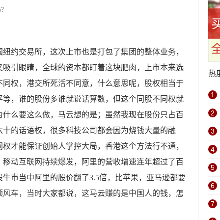
美国纽约交易所，这次上市也是打包了集团的整体业务，
又吸引眼睛，全球的资本都盯着这块肥肉，上市本来选
热
不同权，港交所死活不同意，什么意思呢，股权相当于
1
平等，谁的股份多谁就说话算数，但这个同股不同权就
2
为什么要这么做，马云想的是；虽然我现在股份只占百
六十的话语权，很多科技公司都会因为烧钱大量的融
3
同权才能保证创始人掌控大局，香港这个方法行不通，
4
，移动互联网持续爆发，阿里的营收增速连年超过了百
5
美股牛市当中阿里的股价翻了3.5倍，比苹果，亚马逊都要
6
顺风车，当时大家都说，这马云赚的是中国人的钱，怎
7