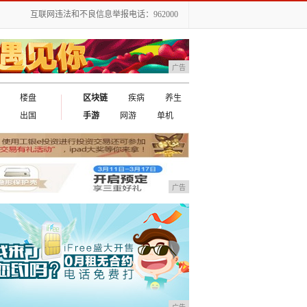
互联网违法和不良信息举报电话：962000
广告
楼盘
区块链
疾病
养生
出国
手游
网游
单机
广告