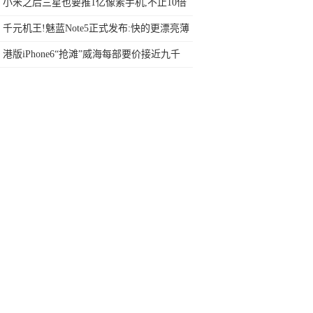
大众化吗？
小米之后三星也要推1亿像素手机,不止10倍
变焦还有电池扩容
千元机王!魅蓝Note5正式发布:快的更漂亮薄
的更持久
港版iPhone6“抢滩”威海每部要价接近九千