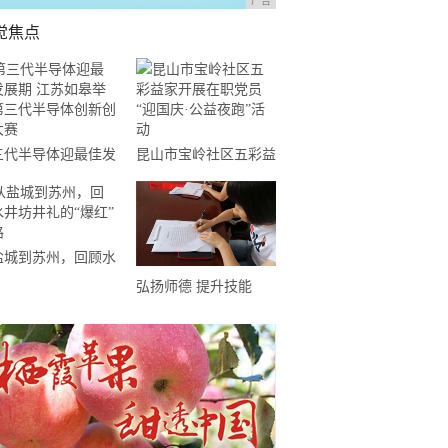
广告
觉焦点
三代半导体迎最佳发
昆山市宝岭社区五彩益
期 江苏如皋举办第
家开展在职党员“迎国
代半导体创新创业大
庆·公益夜跑”活动
盐城到苏州，回顾水
坊井礼的“爆红”之路
弘扬师德 提升技能
——彭山特校教师开展
师德师风建设系列活动