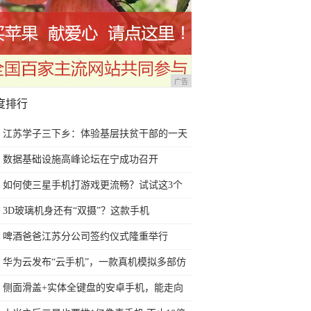
广告
度排行
江苏学子三下乡：体验基层扶贫干部的一天
数据基础设施高峰论坛在宁成功召开
如何使三星手机打游戏更流畅？试试这3个
小技巧
3D玻璃机身还有“双摄”？这款手机
4GB+64GB售价不足600！
啤酒爸爸江苏分公司签约仪式隆重举行
华为云发布“云手机”，一款真机模拟多部仿
真手机
侧面滑盖+实体全键盘的安卓手机，能走向