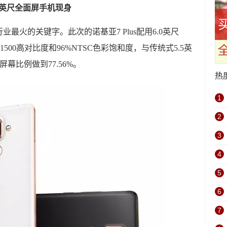
.0英尺全面屏手机现身
最火的关键字。此次的诺基亚7 Plus配用6.0英尺
:1500高对比度和96%NTSC色彩饱和度，与传统式5.5英
屏幕比例做到77.56%。
热
1
2
3
4
5
6
7