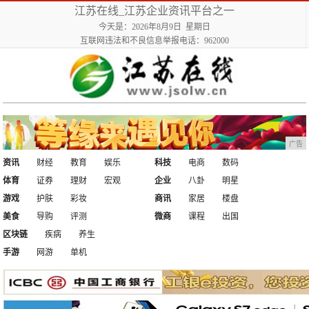
江苏在线_江苏企业资讯平台之一
今天是：2026年8月9日 星期日
互联网违法和不良信息举报电话：962000
广告
资讯
财经
教育
娱乐
科技
电商
数码
体育
证券
理财
宏观
企业
八卦
明星
游戏
护肤
彩妆
商讯
家居
楼盘
美食
导购
评测
微商
课程
出国
区块链
疾病
养生
手游
网游
单机