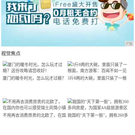
广告
视觉焦点
厦门的暖冬时光，怎么玩才过瘾？
3斤8两的大碗，里面只装了一根
这份攻略请您收好！
面，南方游客：百闻不如一见
不用再去消费昂贵的北欧了，在国
我国的“天下第一衙”，拥有260多
内你也可以感受瑞士风情小镇
间房屋，为国家4A级旅游景区