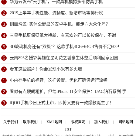
1
华为云发布“云手机”，一款真机模拟多部仿真手机
2
2019上半年手机性能、流畅度、新增市场等排行榜
3
侧面滑盖+实体全键盘的安卓手机，能走向大众化吗？
4
三星手机屏保壁纸大换新，有喜欢的可以长按保存，不谢
5
3D玻璃机身还有“双摄”？这款手机4GB+64GB售价不足600！
6
云南895名援鄂英雄在昆明花之城豪生休整后顺利回家团圆
7
看完这些照片！你会发现小米有多火爆
1
小内存手机的福音，这样设置、优化可确保运行流畅
2
看似有点硬朗粗犷，但给iPhone 11安全保护：UAG钻石系列 手
机壳
3
iQOO手机今日正式上市，即将又要有一款爆款诞生了！
关于我们
|
联系我们
|
XML地图
|
版权声明
|
加入我们
|
网站地图
TXT