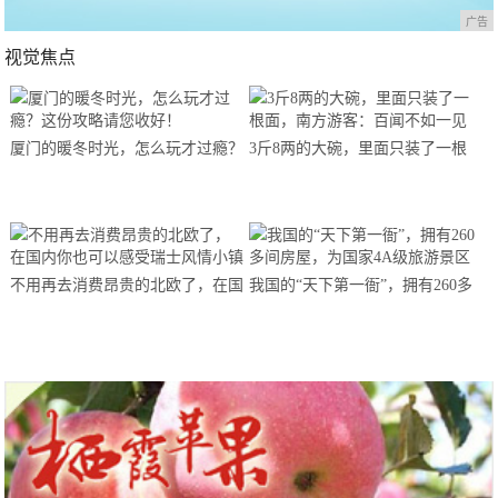
广告
视觉焦点
厦门的暖冬时光，怎么玩才过瘾？
3斤8两的大碗，里面只装了一根
这份攻略请您收好！
面，南方游客：百闻不如一见
不用再去消费昂贵的北欧了，在国
我国的“天下第一衙”，拥有260多
内你也可以感受瑞士风情小镇
间房屋，为国家4A级旅游景区