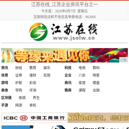
江苏在线_江苏企业资讯平台之一
今天是：2026年8月7日 星期五
互联网违法和不良信息举报电话：962000
广告
资讯
财经
教育
娱乐
科技
电商
数码
体育
证券
理财
宏观
企业
八卦
明星
游戏
护肤
彩妆
商讯
家居
楼盘
美食
导购
评测
微商
课程
出国
区块链
疾病
养生
手游
网游
单机