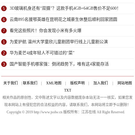
5
3D玻璃机身还有“双摄”？这款手机4GB+64GB售价不足600！
6
云南895名援鄂英雄在昆明花之城豪生休整后顺利回家团圆
7
看完这些照片！你会发现小米有多火爆
1
为爱护航 温州大学童欣儿童剧团举行线上儿童剧公演
2
华为麦芒4成年轻人不可错过的“菜”
3
国产智能手机哪家强：倒闭趋势下，唯有这4家能存活
关于我们
|
联系我们
|
XML地图
|
版权声明
|
加入我们
|
网站地图
TXT
相关作品的原创性、文中陈述文字以及内容数据庞杂本站无法一一核实，如果您发
现本网站上有侵犯您的合法权益的内容，请联系我们，本网站将立即予以删除！
Copyright © 2019 http://www.jsolw.cn 版权所有：江苏在线 All Right Reserved.