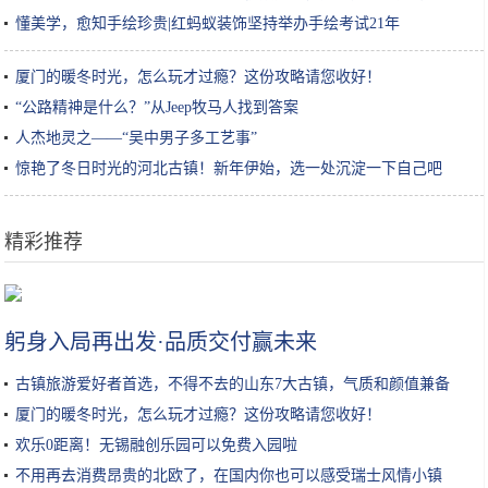
懂美学，愈知手绘珍贵|红蚂蚁装饰坚持举办手绘考试21年
厦门的暖冬时光，怎么玩才过瘾？这份攻略请您收好！
“公路精神是什么？”从Jeep牧马人找到答案
人杰地灵之——“吴中男子多工艺事”
惊艳了冬日时光的河北古镇！新年伊始，选一处沉淀一下自己吧
精彩推荐
2020山西版挂历新鲜出炉，集美食旅游于一体，太有用了，建议收藏
躬身入局再出发·品质交付赢未来
古镇旅游爱好者首选，不得不去的山东7大古镇，气质和颜值兼备
厦门的暖冬时光，怎么玩才过瘾？这份攻略请您收好！
欢乐0距离！无锡融创乐园可以免费入园啦
不用再去消费昂贵的北欧了，在国内你也可以感受瑞士风情小镇