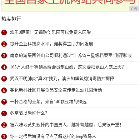
广告
热度排行
1
欢乐0距离！无锡融创乐园可以免费入园啦
2
提升企业科技高水平，诺奖得主助力同发展
3
南京旅游集团钟山公司顺利通过“江苏省三星级档案室”测评验收
4
165万人终于等到高端会员制山姆，这次要把昆山人宠上天？
5
武汉不明肺炎“真凶”找到，澳洲如辉筑稳消毒防控屏障
6
尧化新村社区开展食品安全宣传走进幼儿园活动
7
一杯合格的豆浆，来自140颗豆粒的臻选
1
冬至节以后吃什么？
2
被六味地黄丸毁掉的中国男人，越补肾越虚，后果很严重！
3
你一定很后悔没有早点了解这样的Jeep牧马人