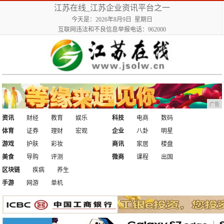
江苏在线_江苏企业资讯平台之一
今天是：2026年8月9日 星期日
互联网违法和不良信息举报电话：962000
广告
资讯
财经
教育
娱乐
科技
电商
数码
体育
证券
理财
宏观
企业
八卦
明星
游戏
护肤
彩妆
商讯
家居
楼盘
美食
导购
评测
微商
课程
出国
区块链
疾病
养生
手游
网游
单机