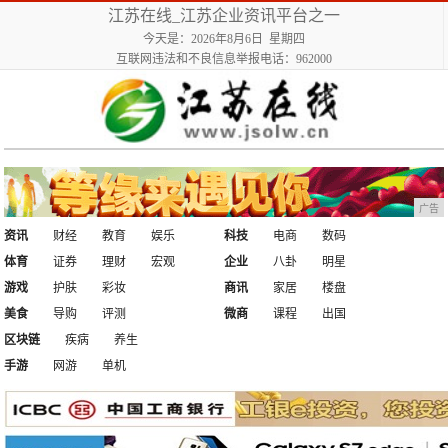
江苏在线_江苏企业资讯平台之一
今天是：2026年8月6日 星期四
互联网违法和不良信息举报电话：962000
广告
资讯
财经
教育
娱乐
科技
电商
数码
体育
证券
理财
宏观
企业
八卦
明星
游戏
护肤
彩妆
商讯
家居
楼盘
美食
导购
评测
微商
课程
出国
区块链
疾病
养生
手游
网游
单机