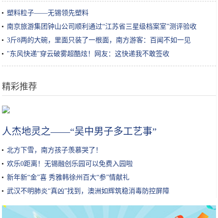
塑料粒子——无锡领先塑料
南京旅游集团钟山公司顺利通过“江苏省三星级档案室”测评验收
3斤8两的大碗，里面只装了一根面，南方游客：百闻不如一见
"东风快递"穿云破雾超酷炫！网友：这快递我不敢签收
精彩推荐
江西福建两省将规划一条高铁, 途径这几个小县城发达了
人杰地灵之——“吴中男子多工艺事”
北方下雪，南方孩子羡慕哭了！
欢乐0距离！无锡融创乐园可以免费入园啦
新年新“金”喜 秀雅韩徐州百大“参”情献礼
武汉不明肺炎“真凶”找到，澳洲如辉筑稳消毒防控屏障