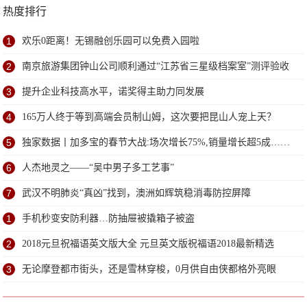
热度排行
1
欢乐0距离！无锡融创乐园可以免费入园啦
2
南京旅游集团钟山公司顺利通过“江苏省三星级档案室”测评验收
3
提升企业科技高水平，诺奖得主助力同发展
4
165万人终于等到高端会员制山姆，这次要把昆山人宠上天？
5
独家数据丨加多宝的春节大战:场次增长75%,销量增长超5成……
6
人杰地灵之——“吴中男子多工艺事”
7
武汉不明肺炎“真凶”找到，澳洲如辉筑稳消毒防控屏障
1
手机秒变安防利器…防抽屉被撬箱子被盗
2
2018元旦祝福语英文版大全 元旦英文版祝福语2018最新精选
3
无论摩登都市街头，还是雪林穿梭，0月供自由侠都格外亮眼