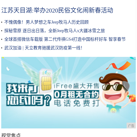
江苏天目湖:举办2020民俗文化闹新春活动
不愧偶像！男人梦想之车Jeep牧马人历史回顾
探秘雪原 逐日出日落，全新Jeep牧马人x大疆冰雪之旅
全球首搭微信车载版 第二代传祺GS4打造中国标杆好车 智享春节
武汉加油 | 天立教育驰援武汉防疫第一线！
广告
视觉焦点