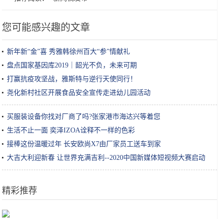
您可能感兴趣的文章
新年新“金”喜 秀雅韩徐州百大“参”情献礼
盘点国家基因库2019｜韶光不负，未来可期
打赢抗疫攻坚战，雅斯特与逆行天使同行！
尧化新村社区开展食品安全宣传走进幼儿园活动
买服装设备你找对厂商了吗?张家港市海达兴等着您
生活不止一面 奕泽IZOA诠释不一样的色彩
接棒这份温暖过年 长安欧尚X7由厂家员工送车到家
大吉大利迎新春 让世界充满吉利--2020中国新媒体短视频大赛启动
精彩推荐
浙江这俩5A景区距离仅300米，一个门票卖到40，另一个却免费参观