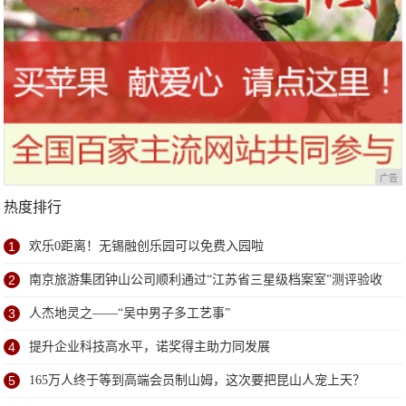
广告
热度排行
1
欢乐0距离！无锡融创乐园可以免费入园啦
2
南京旅游集团钟山公司顺利通过“江苏省三星级档案室”测评验收
3
人杰地灵之——“吴中男子多工艺事”
4
提升企业科技高水平，诺奖得主助力同发展
5
165万人终于等到高端会员制山姆，这次要把昆山人宠上天？