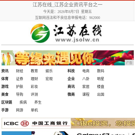
江苏在线_江苏企业资讯平台之一
今天是：2026年8月7日 星期五
互联网违法和不良信息举报电话：962000
广告
资讯
财经
教育
娱乐
科技
电商
数码
体育
证券
理财
宏观
企业
八卦
明星
游戏
护肤
彩妆
商讯
家居
楼盘
美食
导购
评测
微商
课程
出国
区块链
疾病
养生
手游
网游
单机