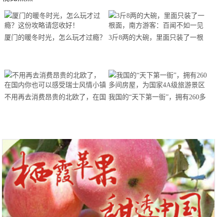
厦门的暖冬时光，怎么玩才过瘾？
3斤8两的大碗，里面只装了一根
这份攻略请您收好！
面，南方游客：百闻不如一见
不用再去消费昂贵的北欧了，在国
我国的“天下第一衙”，拥有260多
内你也可以感受瑞士风情小镇
间房屋，为国家4A级旅游景区