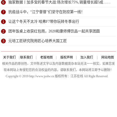
6
独家数据丨加多宝的春节大战:场次增长75%,销量增长超5成……
7
抗疫战斗中，“江宁督督”们坚守在防控第一线！
1
让这个冬天不太冷 哈弗F7带你玩转冬季出行
2
团年饭桌上收获红包雨，2020和康师傅饮品一起共享团圆
3
元培工匠研究院用匠心培养大国工匠
关于我们
|
联系我们
|
老版地图
|
版权声明
|
加入我们
|
网站地图
相关作品的原创性、文中陈述文字以及内容数据庞杂本站无法一一核实，如果您发
现本网站上有侵犯您的合法权益的内容，请联系我们，本网站将立即予以删除！
Copyright © 2019 http://www.jsolw.cn 版权所有：江苏在线 All Right Reserved.