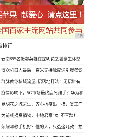
广告
度排行
云南895名援鄂英雄在昆明花之城豪生休整
后顺利回家团圆
博众机器人最后一百米无接触配送引爆餐饮
客流
群脉教你私域流量3招落地打法：无招胜有
招，笑傲江湖
疫情影响下，5G市场最终鹿死谁手？华为和
苹果针锋相对
昆明花之城豪生：齐心抗疫出举措，复工产
品“新”升级
为前线捐资捐物，中地君豪“疫”不容辞！
荣耀哪款手机好？懂的人，只选这几款！拍