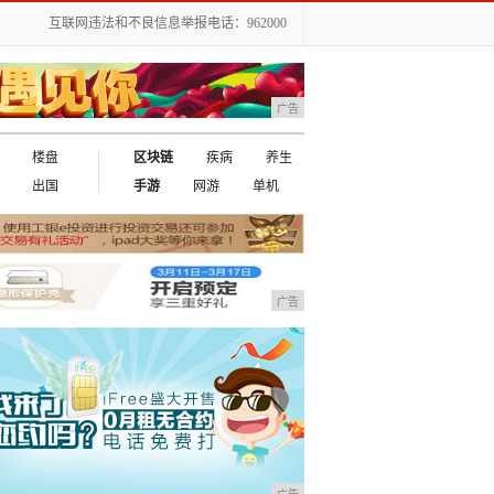
互联网违法和不良信息举报电话：962000
广告
楼盘
区块链
疾病
养生
出国
手游
网游
单机
广告