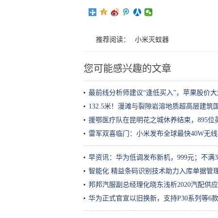
推荐阅读：
小米灭蚊器
您可能感兴趣的文章
最前线分析师建议“逢低买入”，苹果股价大涨
132.5米！漫滩与裂隙岩溶地质超高层建筑
援鄂医疗队在昆明花之城休养结束，895位
雷军双喜临门：小米发布全球最快40W无
早资讯：华为低调发布新机，999元；不满3
智能化 精益条码识别技术助力入库单据管
邦邦汽服副总经理化晓东浅析2020汽配供
华为正式官宣以旧换新，支持P30系列等6