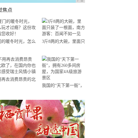
广告
觉焦点
门的暖冬时光，怎么
3斤8两的大碗，里面只
才过瘾？这份攻略请
装了一根面，南方游
收好！
客：百闻不如一见
用再去消费昂贵的北
我国的“天下第一衙”，
了，在国内你也可以
拥有260多间房屋，为
受瑞士风情小镇
国家4A级旅游景区