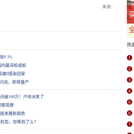
来源：
热
9.3%
1
国内最深桩成桩
2
英雄0感染回家
3
线闪充，即将量产
4
月破100万！卢伟冰笑了
5
理更简便
6
应链发展新趋势
款机型，你等到了么？
7