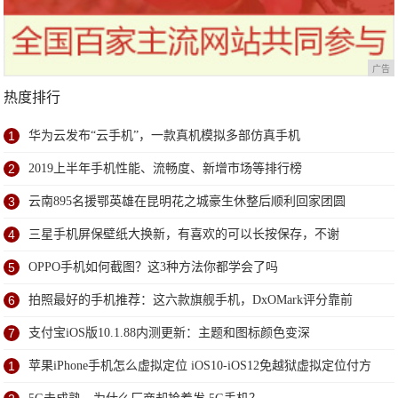
广告
热度排行
1
华为云发布“云手机”，一款真机模拟多部仿真手机
2
2019上半年手机性能、流畅度、新增市场等排行榜
3
云南895名援鄂英雄在昆明花之城豪生休整后顺利回家团圆
4
三星手机屏保壁纸大换新，有喜欢的可以长按保存，不谢
5
OPPO手机如何截图？这3种方法你都学会了吗
6
拍照最好的手机推荐：这六款旗舰手机，DxOMark评分靠前
7
支付宝iOS版10.1.88内测更新：主题和图标颜色变深
1
苹果iPhone手机怎么虚拟定位 iOS10-iOS12免越狱虚拟定位付方
法