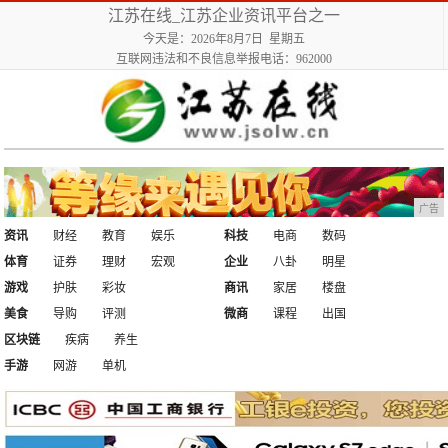
江苏在线_江苏企业资讯平台之一
今天是：2026年8月7日 星期五
互联网违法和不良信息举报电话：962000
广告
资讯
财经
教育
娱乐
科技
电商
数码
体育
证券
理财
宏观
企业
八卦
明星
游戏
护肤
彩妆
商讯
家居
楼盘
美食
导购
评测
微商
课程
出国
区块链
疾病
养生
手游
网游
单机