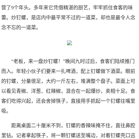
营了9个年头。多年来它凭借精湛的厨艺，牢牢抓住食客的味
蕾。炒钉螺，是店内中最平常不过的一道菜，却也是最令人念
念不忘的一道菜。
“老板，来一盘炒钉螺！”晚间九时过后，食客们陆续推门
而入。年轻小伙子们要来一扎啤酒，配上钉螺做下酒菜。眼前
的钉螺，分量很足，大约一斤左右，堆满整个盘子。菜面上可
以看见青椒、洋葱、红辣椒，混合在一起爆炒，卖相十足。食
客们吃得兴起，还会舍掉筷子，直接用手抓起一个钉螺往嘴里
吸。
距离桌面二十厘米不到，钉螺的香辣味掩不住，直往鼻腔
里钻。记者拿起筷子，将一颗钉螺送至嘴边，对着钉螺壳口迅