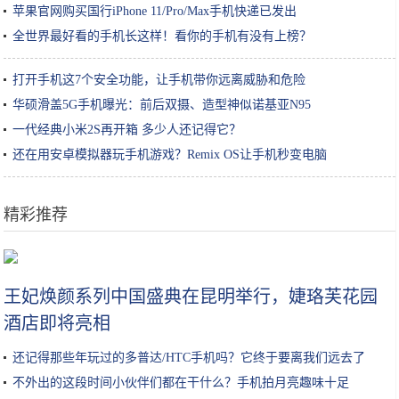
苹果官网购买国行iPhone 11/Pro/Max手机快递已发出
全世界最好看的手机长这样！看你的手机有没有上榜？
打开手机这7个安全功能，让手机带你远离威胁和危险
华硕滑盖5G手机曝光：前后双摄、造型神似诺基亚N95
一代经典小米2S再开箱 多少人还记得它？
还在用安卓模拟器玩手机游戏？Remix OS让手机秒变电脑
精彩推荐
3斤8两的大碗，里面只装了一根面，南方游客：百闻不如一见
王妃焕颜系列中国盛典在昆明举行，婕珞芙花园
酒店即将亮相
还记得那些年玩过的多普达/HTC手机吗？它终于要离我们远去了
不外出的这段时间小伙伴们都在干什么？手机拍月亮趣味十足