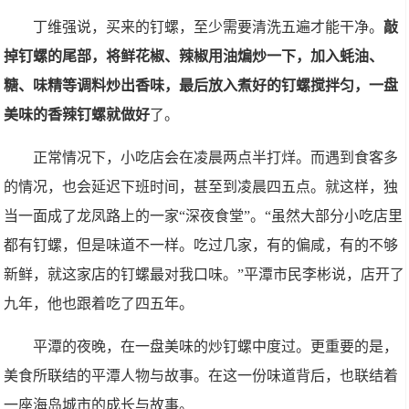
丁维强说，买来的钉螺，至少需要清洗五遍才能干净。
敲
掉钉螺的尾部，将鲜花椒、辣椒用油煸炒一下，加入蚝油、
糖、味精等调料炒出香味，最后放入煮好的钉螺搅拌匀，一盘
美味的香辣钉螺就做好
了。
正常情况下，小吃店会在凌晨两点半打烊。而遇到食客多
的情况，也会延迟下班时间，甚至到凌晨四五点。就这样，独
当一面成了龙凤路上的一家“深夜食堂”。“虽然大部分小吃店里
都有钉螺，但是味道不一样。吃过几家，有的偏咸，有的不够
新鲜，就这家店的钉螺最对我口味。”平潭市民李彬说，店开了
九年，他也跟着吃了四五年。
平潭的夜晚，在一盘美味的炒钉螺中度过。更重要的是，
美食所联结的平潭人物与故事。在这一份味道背后，也联结着
一座海岛城市的成长与故事。