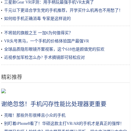
三星新Gear VR评测：用手柄玩最强手机VR太爽了
千元以下更适合学生党的手机推荐，开学买什么机再也不用愁了！
如何给手机正确消毒 专家是这样说的
不将就的旗舰之王 一加6为何值得买？
VR头号黑马，一个手机的价格体验国产最强VR
全球品质隐形眼镜齐聚视客，这个618也是颜值党的狂欢
近视参加军检怎么办? 手术摘镜即可轻松应对
精彩推荐
春节还在逛庙会？这家4A景区春节免门票，你确定不来？
谢绝忽悠！手机闪存性能比处理器更重要
亮瞎！那些外形很棒且小众的手机
别盯着iPhone8看了！华硕这款主打VR/AR的手机才是真正的强悍！