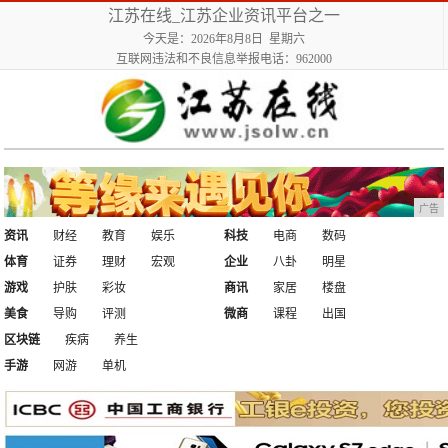
江苏在线_江苏企业资讯平台之一
今天是：2026年8月8日 星期六
互联网违法和不良信息举报电话：962000
广告
资讯
财经
教育
娱乐
科技
电商
数码
体育
证券
理财
宏观
企业
八卦
明星
游戏
护肤
彩妆
商讯
家居
楼盘
美食
导购
评测
微商
课程
出国
区块链
疾病
养生
手游
网游
单机