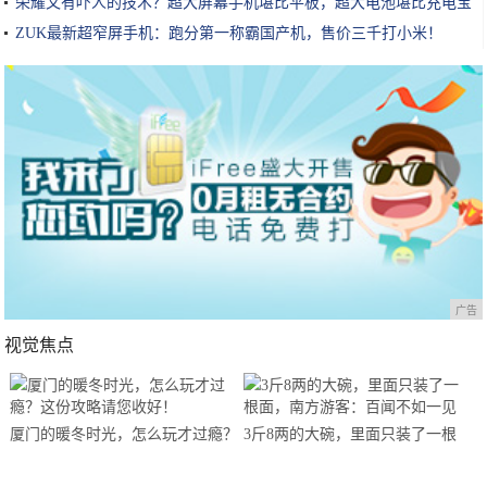
荣耀又有吓人的技术？超大屏幕手机堪比平板，超大电池堪比充电宝
ZUK最新超窄屏手机：跑分第一称霸国产机，售价三千打小米！
广告
视觉焦点
厦门的暖冬时光，怎么玩才过瘾？
3斤8两的大碗，里面只装了一根
这份攻略请您收好！
面，南方游客：百闻不如一见