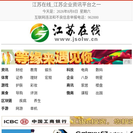
江苏在线_江苏企业资讯平台之一
今天是：2026年8月8日 星期六
互联网违法和不良信息举报电话：962000
广告
资讯
财经
教育
娱乐
科技
电商
数码
体育
证券
理财
宏观
企业
八卦
明星
游戏
护肤
彩妆
商讯
家居
楼盘
美食
导购
评测
微商
课程
出国
区块链
疾病
养生
手游
网游
单机