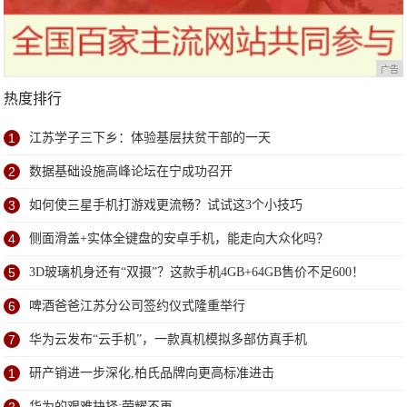
广告
热度排行
1
江苏学子三下乡：体验基层扶贫干部的一天
2
数据基础设施高峰论坛在宁成功召开
3
如何使三星手机打游戏更流畅？试试这3个小技巧
4
侧面滑盖+实体全键盘的安卓手机，能走向大众化吗？
5
3D玻璃机身还有“双摄”？这款手机4GB+64GB售价不足600！
6
啤酒爸爸江苏分公司签约仪式隆重举行
7
华为云发布“云手机”，一款真机模拟多部仿真手机
1
研产销进一步深化,柏氏品牌向更高标准进击
华为的艰难抉择:荣耀不再