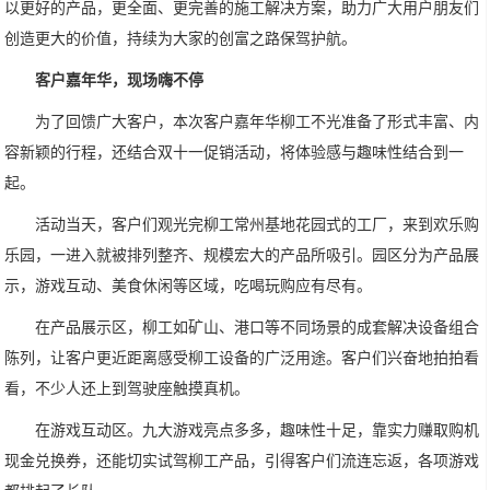
以更好的产品，更全面、更完善的施工解决方案，助力广大用户朋友们
创造更大的价值，持续为大家的创富之路保驾护航。
客户嘉年华，现场嗨不停
为了回馈广大客户，本次客户嘉年华柳工不光准备了形式丰富、内
容新颖的行程，还结合双十一促销活动，将体验感与趣味性结合到一
起。
活动当天，客户们观光完柳工常州基地花园式的工厂，来到欢乐购
乐园，一进入就被排列整齐、规模宏大的产品所吸引。园区分为产品展
示，游戏互动、美食休闲等区域，吃喝玩购应有尽有。
在产品展示区，柳工如矿山、港口等不同场景的成套解决设备组合
陈列，让客户更近距离感受柳工设备的广泛用途。客户们兴奋地拍拍看
看，不少人还上到驾驶座触摸真机。
在游戏互动区。九大游戏亮点多多，趣味性十足，靠实力赚取购机
现金兑换券，还能切实试驾柳工产品，引得客户们流连忘返，各项游戏