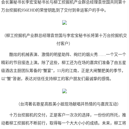
会长兼秘书长李宏宝秘书长与柳工挖掘机产业群总经理袁世国共同第十
万台挖掘机956EHD的荣誉钥匙到了交付到幸运客户的手中。
（柳工挖掘机产业群总经理袁世国与李宏宝秘书长将第十万台挖掘机交
付客户）
酷炫的机械表演、激情的明星助阵、绚烂的烟火秀……一个又一个
精彩的节目接连上演。除了这些，柳工还为在场的嘉宾们准备了由五星
级酒店主厨团队筹备的“蟹宴”，11月的江南，正是大闸蟹肥美的季节，
以“蟹”答谢，表达对信任支持柳工的客户朋友们最诚挚的感情。
（台湾著名歌星高胜美小姐现场献唱并热情的与嘉宾互动）
十万台挖掘机的交付，正是客户一次次的选择，一份份的所托，推
动着柳工挖掘机不断前行，取得每一个大大小小的成绩。未来，柳工将