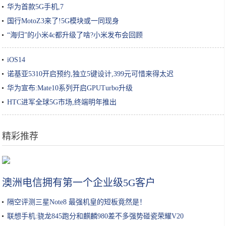
华为首款5G手机,7
国行MotoZ3来了!5G模块或一同现身
“海归”的小米4c都升级了啥?小米发布会回顾
iOS14
诺基亚5310开启预约,独立5键设计,399元可惜来得太迟
华为宣布:Mate10系列开启GPUTurbo升级
HTC进军全球5G市场,终端明年推出
精彩推荐
昆山市宝岭社区五彩益家开展在职党员“迎国庆·公益夜跑”活动
澳洲电信拥有第一个企业级5G客户
隔空评测三星Note8 最强机皇的短板竟然是！
联想手机:骁龙845跑分和麒麟980差不多强势碰瓷荣耀V20